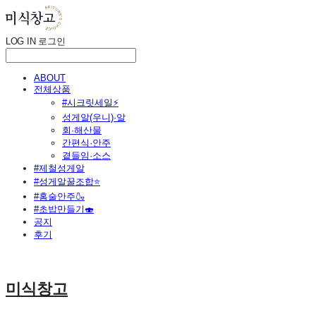
LOG IN
로그인
ABOUT
전체상품
#시크릿세일⚡
성게알(우니)·알
회·해산물
간편식·안주
곁들임·소스
#제철성게알
#성게알꿀조합⭐
#홈술안주🍶
#초밥만들기🍣
공지
후기
미식창고