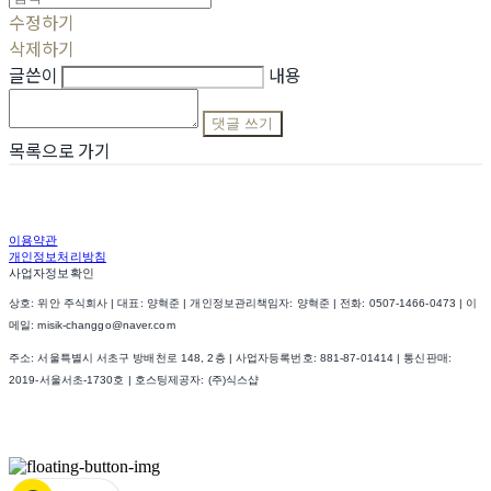
수정하기
삭제하기
글쓴이
내용
댓글 쓰기
목록으로 가기
이용약관
개인정보처리방침
사업자정보확인
상호: 위안 주식회사 | 대표: 양혁준 | 개인정보관리책임자: 양혁준 | 전화: 0507-1466-0473 | 이
메일: misik-changgo@naver.com
주소: 서울특별시 서초구 방배천로 148, 2층 | 사업자등록번호:
881-87-01414
| 통신판매:
2019-서울서초-1730호
| 호스팅제공자: (주)식스샵