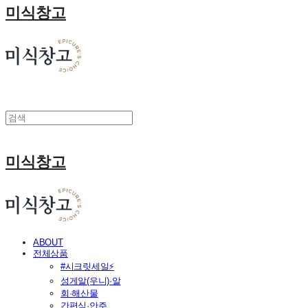
미식창고
미식창고
ABOUT
전체상품
#시크릿세일⚡
성게알(우니)·알
회·해산물
간편식·안주