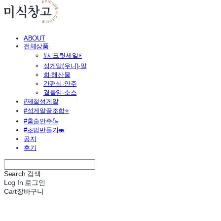
ABOUT
전체상품
#시크릿세일⚡
성게알(우니)·알
회·해산물
간편식·안주
곁들임·소스
#제철성게알
#성게알꿀조합⭐
#홈술안주🍶
#초밥만들기🍣
공지
후기
Search
검색
Log In
로그인
Cart
장바구니