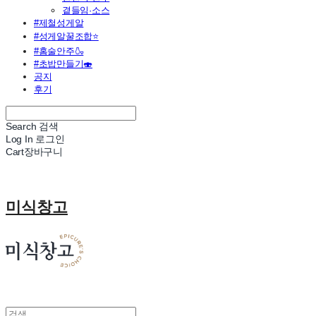
곁들임·소스
#제철성게알
#성게알꿀조합⭐
#홈술안주🍶
#초밥만들기🍣
공지
후기
Search
검색
Log In
로그인
Cart
장바구니
미식창고