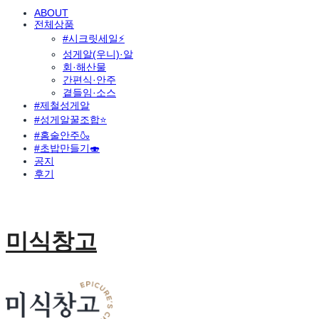
ABOUT
전체상품
#시크릿세일⚡
성게알(우니)·알
회·해산물
간편식·안주
곁들임·소스
#제철성게알
#성게알꿀조합⭐
#홈술안주🍶
#초밥만들기🍣
공지
후기
미식창고