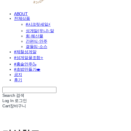
ABOUT
전체상품
#시크릿세일⚡
성게알(우니)·알
회·해산물
간편식·안주
곁들임·소스
#제철성게알
#성게알꿀조합⭐
#홈술안주🍶
#초밥만들기🍣
공지
후기
Search
검색
Log In
로그인
Cart
장바구니