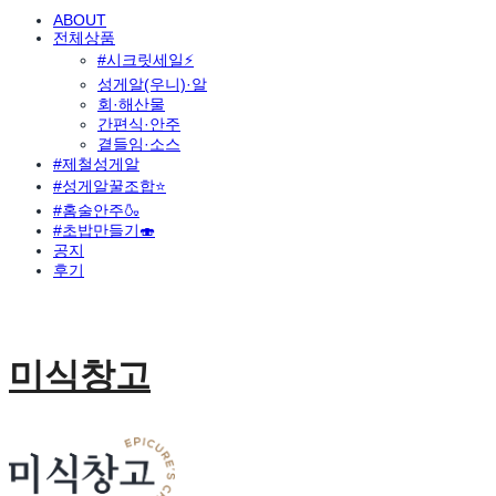
ABOUT
전체상품
#시크릿세일⚡
성게알(우니)·알
회·해산물
간편식·안주
곁들임·소스
#제철성게알
#성게알꿀조합⭐
#홈술안주🍶
#초밥만들기🍣
공지
후기
미식창고