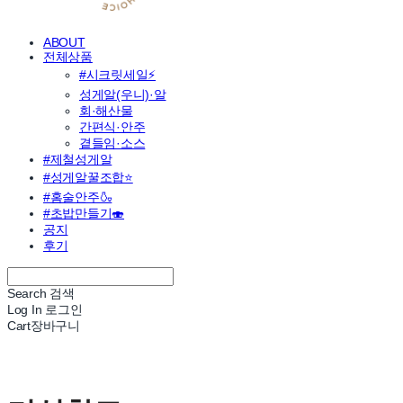
ABOUT
전체상품
#시크릿세일⚡
성게알(우니)·알
회·해산물
간편식·안주
곁들임·소스
#제철성게알
#성게알꿀조합⭐
#홈술안주🍶
#초밥만들기🍣
공지
후기
Search
검색
Log In
로그인
Cart
장바구니