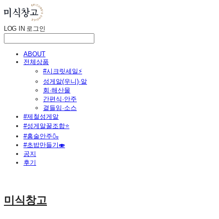
LOG IN
로그인
ABOUT
전체상품
#시크릿세일⚡
성게알(우니)·알
회·해산물
간편식·안주
곁들임·소스
#제철성게알
#성게알꿀조합⭐
#홈술안주🍶
#초밥만들기🍣
공지
후기
미식창고