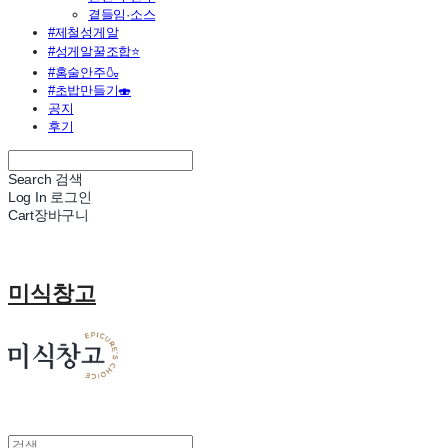
곁들임·소스
#제철성게알
#성게알꿀조합⭐
#홈술안주🍶
#초밥만들기🍣
공지
후기
Search
검색
Log In
로그인
Cart
장바구니
미식창고