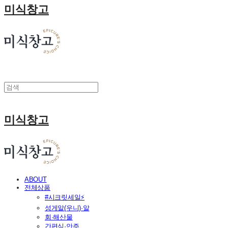
미식창고
미식창고
ABOUT
전체상품
#시크릿세일⚡
성게알(우니)·알
회·해산물
간편식·안주