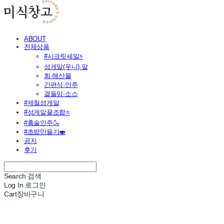
ABOUT
전체상품
#시크릿세일⚡
성게알(우니)·알
회·해산물
간편식·안주
곁들임·소스
#제철성게알
#성게알꿀조합⭐
#홈술안주🍶
#초밥만들기🍣
공지
후기
Search
검색
Log In
로그인
Cart
장바구니