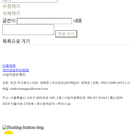
수정하기
삭제하기
글쓴이
내용
댓글 쓰기
목록으로 가기
이용약관
개인정보처리방침
사업자정보확인
상호: 위안 주식회사 | 대표: 양혁준 | 개인정보관리책임자: 양혁준 | 전화: 0507-1466-0473 | 이
메일: misik-changgo@naver.com
주소: 서울특별시 서초구 방배천로 148, 2층 | 사업자등록번호:
881-87-01414
| 통신판매:
2019-서울서초-1730호
| 호스팅제공자: (주)식스샵