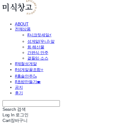
ABOUT
전체상품
#시크릿세일⚡
성게알(우니)·알
회·해산물
간편식·안주
곁들임·소스
#제철성게알
#성게알꿀조합⭐
#홈술안주🍶
#초밥만들기🍣
공지
후기
Search
검색
Log In
로그인
Cart
장바구니