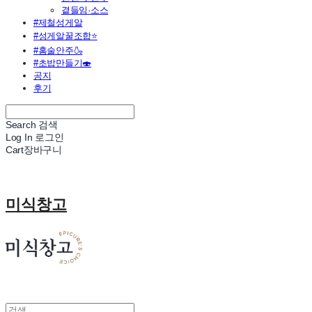
곁들임·소스
#제철성게알
#성게알꿀조합⭐
#홈술안주🍶
#초밥만들기🍣
공지
후기
Search
검색
Log In
로그인
Cart
장바구니
미식창고