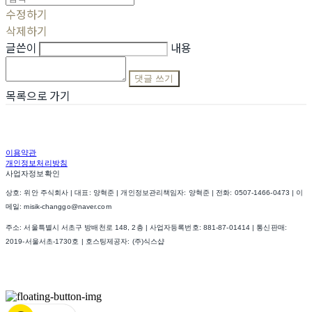
수정하기
삭제하기
글쓴이
내용
댓글 쓰기
목록으로 가기
이용약관
개인정보처리방침
사업자정보확인
상호: 위안 주식회사 | 대표: 양혁준 | 개인정보관리책임자: 양혁준 | 전화: 0507-1466-0473 | 이
메일: misik-changgo@naver.com
주소: 서울특별시 서초구 방배천로 148, 2층 | 사업자등록번호:
881-87-01414
| 통신판매:
2019-서울서초-1730호
| 호스팅제공자: (주)식스샵