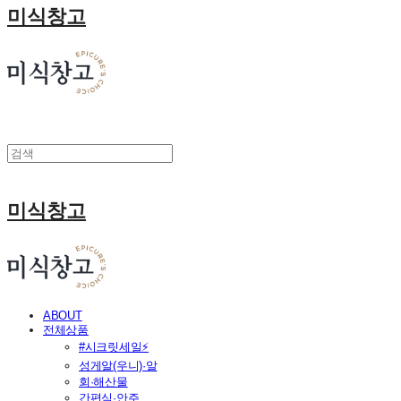
미식창고
미식창고
ABOUT
전체상품
#시크릿세일⚡
성게알(우니)·알
회·해산물
간편식·안주