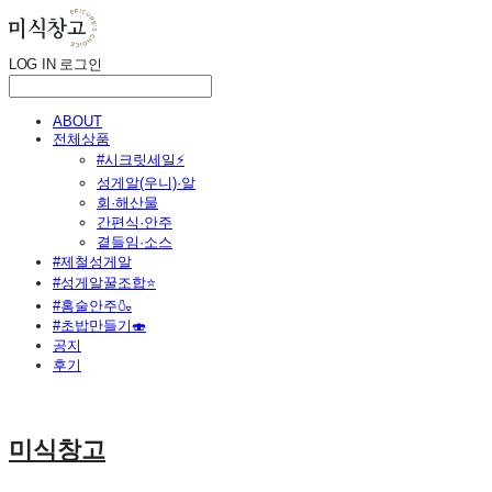
LOG IN
로그인
ABOUT
전체상품
#시크릿세일⚡
성게알(우니)·알
회·해산물
간편식·안주
곁들임·소스
#제철성게알
#성게알꿀조합⭐
#홈술안주🍶
#초밥만들기🍣
공지
후기
미식창고