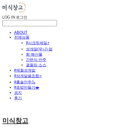
LOG IN
로그인
ABOUT
전체상품
#시크릿세일⚡
성게알(우니)·알
회·해산물
간편식·안주
곁들임·소스
#제철성게알
#성게알꿀조합⭐
#홈술안주🍶
#초밥만들기🍣
공지
후기
미식창고