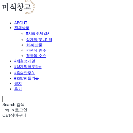
ABOUT
전체상품
#시크릿세일⚡
성게알(우니)·알
회·해산물
간편식·안주
곁들임·소스
#제철성게알
#성게알꿀조합⭐
#홈술안주🍶
#초밥만들기🍣
공지
후기
Search
검색
Log In
로그인
Cart
장바구니