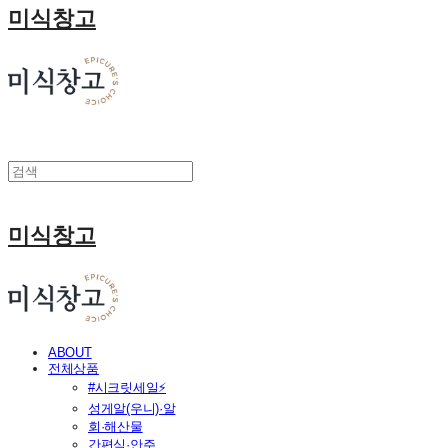
미식창고
미식창고
ABOUT
전체상품
#시크릿세일⚡
성게알(우니)·알
회·해산물
간편식·안주