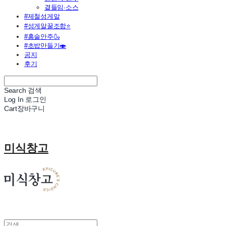
곁들임·소스
#제철성게알
#성게알꿀조합⭐
#홈술안주🍶
#초밥만들기🍣
공지
후기
Search
검색
Log In
로그인
Cart
장바구니
미식창고