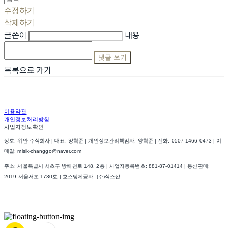
수정하기
삭제하기
글쓴이
내용
댓글 쓰기
목록으로 가기
이용약관
개인정보처리방침
사업자정보확인
상호: 위안 주식회사 | 대표: 양혁준 | 개인정보관리책임자: 양혁준 | 전화: 0507-1466-0473 | 이
메일: misik-changgo@naver.com
주소: 서울특별시 서초구 방배천로 148, 2층 | 사업자등록번호:
881-87-01414
| 통신판매:
2019-서울서초-1730호
| 호스팅제공자: (주)식스샵