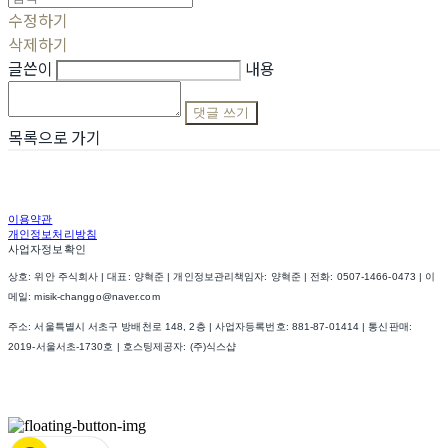
수정하기
삭제하기
글쓴이
내용
댓글 쓰기
목록으로 가기
이용약관
개인정보처리방침
사업자정보확인
상호: 위안 주식회사 | 대표: 양혁준 | 개인정보관리책임자: 양혁준 | 전화: 0507-1466-0473 | 이
메일: misik-changgo@naver.com
주소: 서울특별시 서초구 방배천로 148, 2층 | 사업자등록번호:
881-87-01414
| 통신판매:
2019-서울서초-1730호
| 호스팅제공자: (주)식스샵