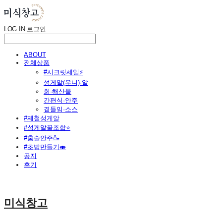
LOG IN
로그인
ABOUT
전체상품
#시크릿세일⚡
성게알(우니)·알
회·해산물
간편식·안주
곁들임·소스
#제철성게알
#성게알꿀조합⭐
#홈술안주🍶
#초밥만들기🍣
공지
후기
미식창고