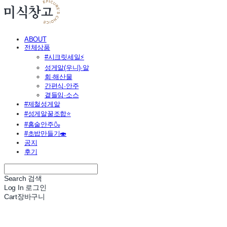
ABOUT
전체상품
#시크릿세일⚡
성게알(우니)·알
회·해산물
간편식·안주
곁들임·소스
#제철성게알
#성게알꿀조합⭐
#홈술안주🍶
#초밥만들기🍣
공지
후기
Search
검색
Log In
로그인
Cart
장바구니