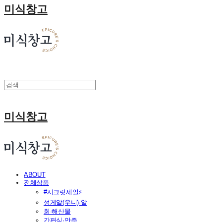
미식창고
미식창고
ABOUT
전체상품
#시크릿세일⚡
성게알(우니)·알
회·해산물
간편식·안주