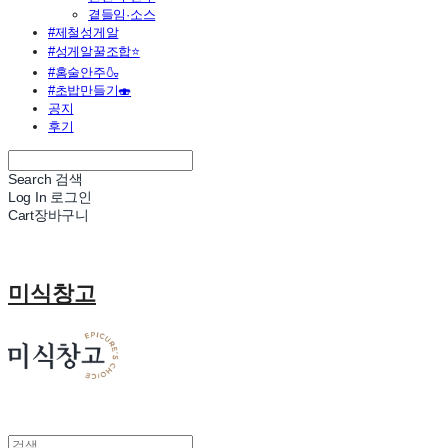
곁들임·소스
#제철성게알
#성게알꿀조합⭐
#홈술안주🍶
#초밥만들기🍣
공지
후기
Search
검색
Log In
로그인
Cart
장바구니
미식창고