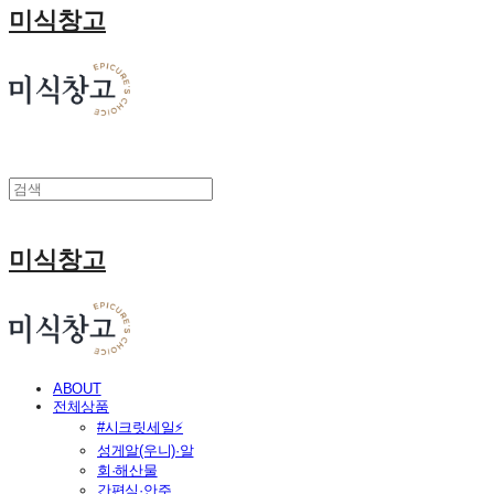
미식창고
미식창고
ABOUT
전체상품
#시크릿세일⚡
성게알(우니)·알
회·해산물
간편식·안주