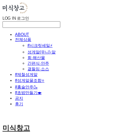
LOG IN
로그인
ABOUT
전체상품
#시크릿세일⚡
성게알(우니)·알
회·해산물
간편식·안주
곁들임·소스
#제철성게알
#성게알꿀조합⭐
#홈술안주🍶
#초밥만들기🍣
공지
후기
미식창고