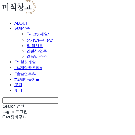
ABOUT
전체상품
#시크릿세일⚡
성게알(우니)·알
회·해산물
간편식·안주
곁들임·소스
#제철성게알
#성게알꿀조합⭐
#홈술안주🍶
#초밥만들기🍣
공지
후기
Search
검색
Log In
로그인
Cart
장바구니