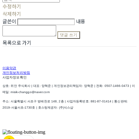
수정하기
삭제하기
글쓴이
내용
댓글 쓰기
목록으로 가기
이용약관
개인정보처리방침
사업자정보확인
상호: 위안 주식회사 | 대표: 양혁준 | 개인정보관리책임자: 양혁준 | 전화: 0507-1466-0473 | 이
메일: misik-changgo@naver.com
주소: 서울특별시 서초구 방배천로 148, 2층 | 사업자등록번호:
881-87-01414
| 통신판매:
2019-서울서초-1730호
| 호스팅제공자: (주)식스샵