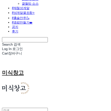
곁들임·소스
#제철성게알
#성게알꿀조합⭐
#홈술안주🍶
#초밥만들기🍣
공지
후기
Search
검색
Log In
로그인
Cart
장바구니
미식창고