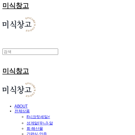
미식창고
미식창고
ABOUT
전체상품
#시크릿세일⚡
성게알(우니)·알
회·해산물
간편식·안주