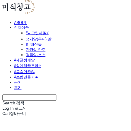
ABOUT
전체상품
#시크릿세일⚡
성게알(우니)·알
회·해산물
간편식·안주
곁들임·소스
#제철성게알
#성게알꿀조합⭐
#홈술안주🍶
#초밥만들기🍣
공지
후기
Search
검색
Log In
로그인
Cart
장바구니