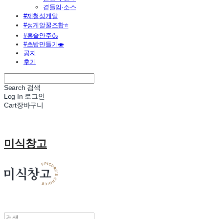
곁들임·소스
#제철성게알
#성게알꿀조합⭐
#홈술안주🍶
#초밥만들기🍣
공지
후기
Search
검색
Log In
로그인
Cart
장바구니
미식창고