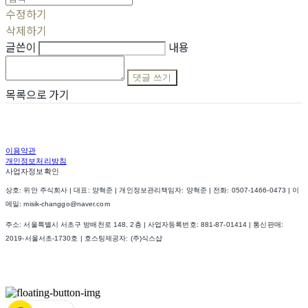
수정하기
삭제하기
글쓴이
내용
댓글 쓰기
목록으로 가기
이용약관
개인정보처리방침
사업자정보확인
상호: 위안 주식회사 | 대표: 양혁준 | 개인정보관리책임자: 양혁준 | 전화: 0507-1466-0473 | 이
메일: misik-changgo@naver.com
주소: 서울특별시 서초구 방배천로 148, 2층 | 사업자등록번호:
881-87-01414
| 통신판매:
2019-서울서초-1730호
| 호스팅제공자: (주)식스샵