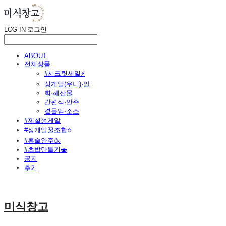
LOG IN
로그인
ABOUT
전체상품
#시크릿세일⚡
성게알(우니)·알
회·해산물
간편식·안주
곁들임·소스
#제철성게알
#성게알꿀조합⭐
#홈술안주🍶
#초밥만들기🍣
공지
후기
미식창고