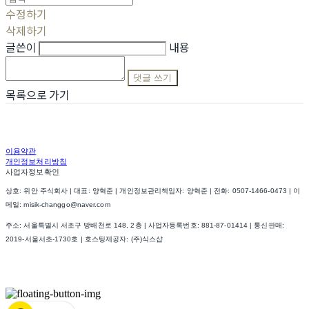
수정하기
삭제하기
글쓴이
내용
댓글 쓰기
목록으로 가기
이용약관
개인정보처리방침
사업자정보확인
상호: 위안 주식회사 | 대표: 양혁준 | 개인정보관리책임자: 양혁준 | 전화: 0507-1466-0473 | 이
메일: misik-changgo@naver.com
주소: 서울특별시 서초구 방배천로 148, 2층 | 사업자등록번호:
881-87-01414
| 통신판매:
2019-서울서초-1730호
| 호스팅제공자: (주)식스샵