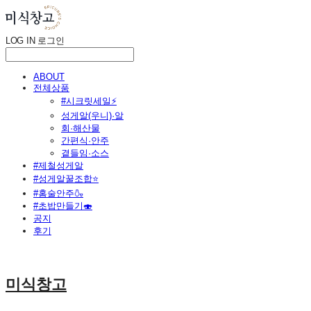
LOG IN
로그인
ABOUT
전체상품
#시크릿세일⚡
성게알(우니)·알
회·해산물
간편식·안주
곁들임·소스
#제철성게알
#성게알꿀조합⭐
#홈술안주🍶
#초밥만들기🍣
공지
후기
미식창고