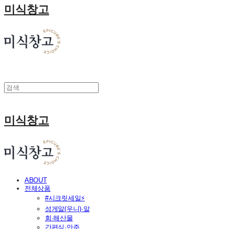
미식창고
미식창고
ABOUT
전체상품
#시크릿세일⚡
성게알(우니)·알
회·해산물
간편식·안주