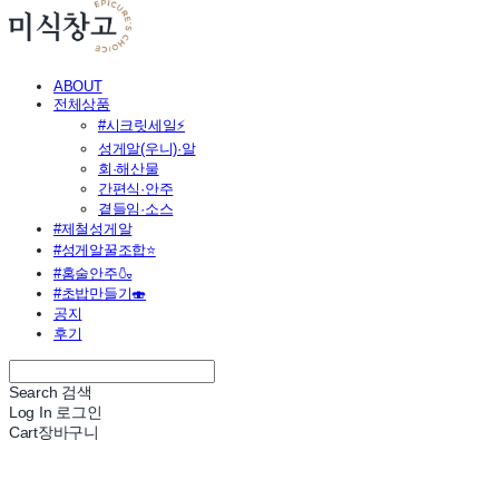
ABOUT
전체상품
#시크릿세일⚡
성게알(우니)·알
회·해산물
간편식·안주
곁들임·소스
#제철성게알
#성게알꿀조합⭐
#홈술안주🍶
#초밥만들기🍣
공지
후기
Search
검색
Log In
로그인
Cart
장바구니