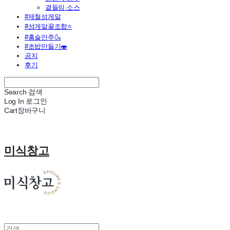
곁들임·소스
#제철성게알
#성게알꿀조합⭐
#홈술안주🍶
#초밥만들기🍣
공지
후기
Search
검색
Log In
로그인
Cart
장바구니
미식창고