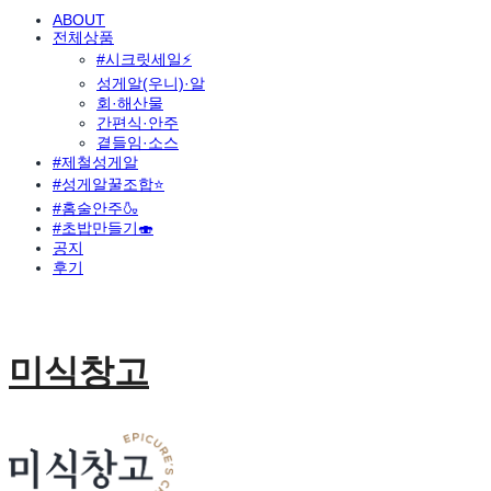
ABOUT
전체상품
#시크릿세일⚡
성게알(우니)·알
회·해산물
간편식·안주
곁들임·소스
#제철성게알
#성게알꿀조합⭐
#홈술안주🍶
#초밥만들기🍣
공지
후기
미식창고