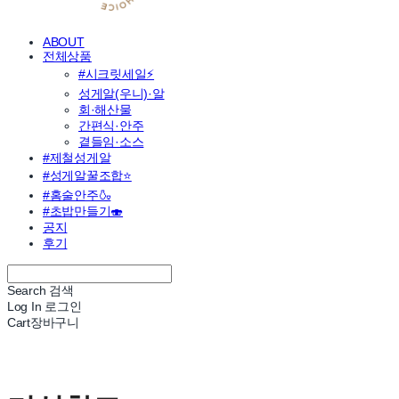
ABOUT
전체상품
#시크릿세일⚡
성게알(우니)·알
회·해산물
간편식·안주
곁들임·소스
#제철성게알
#성게알꿀조합⭐
#홈술안주🍶
#초밥만들기🍣
공지
후기
Search
검색
Log In
로그인
Cart
장바구니