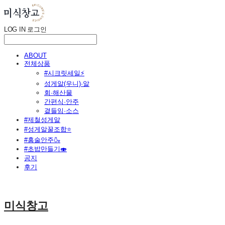
LOG IN
로그인
ABOUT
전체상품
#시크릿세일⚡
성게알(우니)·알
회·해산물
간편식·안주
곁들임·소스
#제철성게알
#성게알꿀조합⭐
#홈술안주🍶
#초밥만들기🍣
공지
후기
미식창고