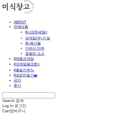
ABOUT
전체상품
#시크릿세일⚡
성게알(우니)·알
회·해산물
간편식·안주
곁들임·소스
#제철성게알
#성게알꿀조합⭐
#홈술안주🍶
#초밥만들기🍣
공지
후기
Search
검색
Log In
로그인
Cart
장바구니