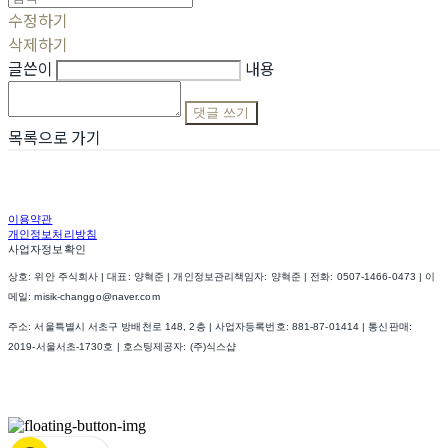
수정하기
삭제하기
글쓴이
내용
댓글 쓰기
목록으로 가기
이용약관
개인정보처리방침
사업자정보확인
상호: 위안 주식회사 | 대표: 양혁준 | 개인정보관리책임자: 양혁준 | 전화: 0507-1466-0473 | 이
메일: misik-changgo@naver.com
주소: 서울특별시 서초구 방배천로 148, 2층 | 사업자등록번호:
881-87-01414
| 통신판매:
2019-서울서초-1730호
| 호스팅제공자: (주)식스샵