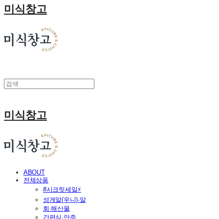
미식창고
미식창고
ABOUT
전체상품
#시크릿세일⚡
성게알(우니)·알
회·해산물
간편식·안주