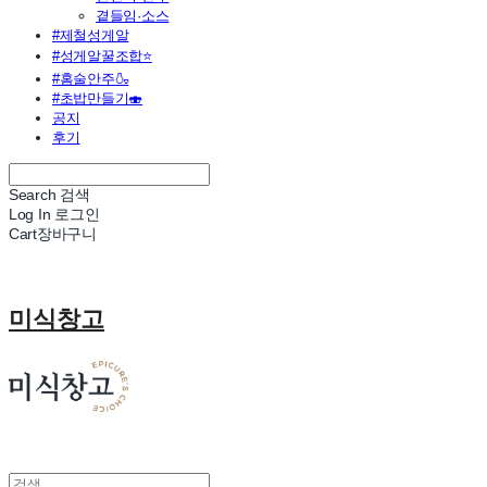
곁들임·소스
#제철성게알
#성게알꿀조합⭐
#홈술안주🍶
#초밥만들기🍣
공지
후기
Search
검색
Log In
로그인
Cart
장바구니
미식창고