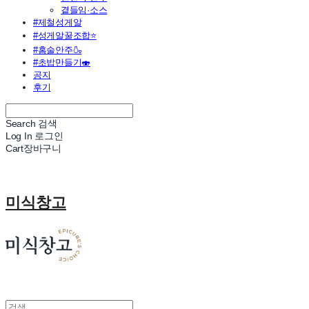
곁들임·소스
#제철성게알
#성게알꿀조합⭐
#홈술안주🍶
#초밥만들기🍣
공지
후기
Search
검색
Log In
로그인
Cart
장바구니
미식창고