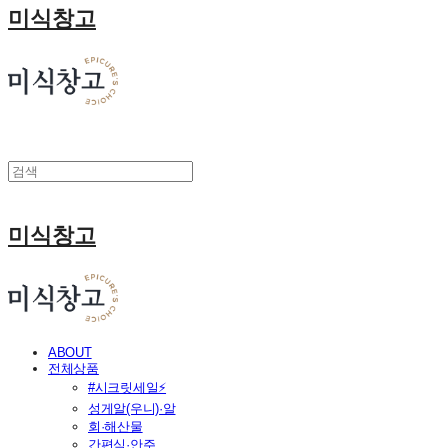
미식창고
미식창고
ABOUT
전체상품
#시크릿세일⚡
성게알(우니)·알
회·해산물
간편식·안주