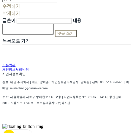
수정하기
삭제하기
글쓴이
내용
댓글 쓰기
목록으로 가기
이용약관
개인정보처리방침
사업자정보확인
상호: 위안 주식회사 | 대표: 양혁준 | 개인정보관리책임자: 양혁준 | 전화: 0507-1466-0473 | 이
메일: misik-changgo@naver.com
주소: 서울특별시 서초구 방배천로 148, 2층 | 사업자등록번호:
881-87-01414
| 통신판매:
2019-서울서초-1730호
| 호스팅제공자: (주)식스샵