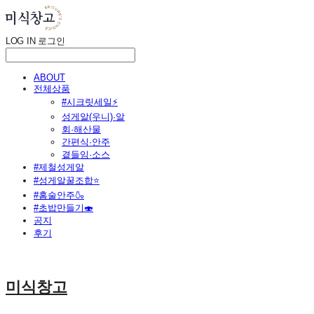
LOG IN
로그인
ABOUT
전체상품
#시크릿세일⚡
성게알(우니)·알
회·해산물
간편식·안주
곁들임·소스
#제철성게알
#성게알꿀조합⭐
#홈술안주🍶
#초밥만들기🍣
공지
후기
미식창고