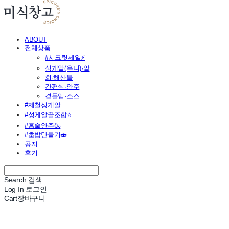
ABOUT
전체상품
#시크릿세일⚡
성게알(우니)·알
회·해산물
간편식·안주
곁들임·소스
#제철성게알
#성게알꿀조합⭐
#홈술안주🍶
#초밥만들기🍣
공지
후기
Search
검색
Log In
로그인
Cart
장바구니