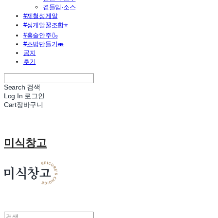
곁들임·소스
#제철성게알
#성게알꿀조합⭐
#홈술안주🍶
#초밥만들기🍣
공지
후기
Search
검색
Log In
로그인
Cart
장바구니
미식창고