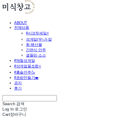
ABOUT
전체상품
#시크릿세일⚡
성게알(우니)·알
회·해산물
간편식·안주
곁들임·소스
#제철성게알
#성게알꿀조합⭐
#홈술안주🍶
#초밥만들기🍣
공지
후기
Search
검색
Log In
로그인
Cart
장바구니