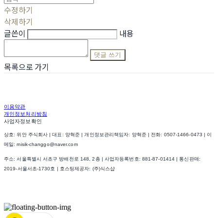
수정하기
삭제하기
글쓴이
내용
댓글 쓰기
목록으로 가기
이용약관
개인정보처리방침
사업자정보확인
상호: 위안 주식회사 | 대표: 양혁준 | 개인정보관리책임자: 양혁준 | 전화: 0507-1466-0473 | 이
메일: misik-changgo@naver.com
주소: 서울특별시 서초구 방배천로 148, 2층 | 사업자등록번호:
881-87-01414
| 통신판매:
2019-서울서초-1730호
| 호스팅제공자: (주)식스샵