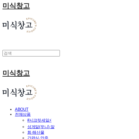
미식창고
미식창고
ABOUT
전체상품
#시크릿세일⚡
성게알(우니)·알
회·해산물
간편식·안주