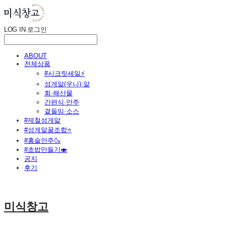
LOG IN
로그인
ABOUT
전체상품
#시크릿세일⚡
성게알(우니)·알
회·해산물
간편식·안주
곁들임·소스
#제철성게알
#성게알꿀조합⭐
#홈술안주🍶
#초밥만들기🍣
공지
후기
미식창고