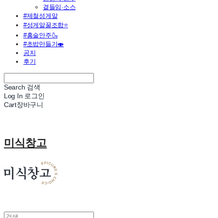
곁들임·소스
#제철성게알
#성게알꿀조합⭐
#홈술안주🍶
#초밥만들기🍣
공지
후기
Search
검색
Log In
로그인
Cart
장바구니
미식창고