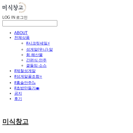
LOG IN
로그인
ABOUT
전체상품
#시크릿세일⚡
성게알(우니)·알
회·해산물
간편식·안주
곁들임·소스
#제철성게알
#성게알꿀조합⭐
#홈술안주🍶
#초밥만들기🍣
공지
후기
미식창고