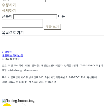
수정하기
삭제하기
글쓴이
내용
댓글 쓰기
목록으로 가기
이용약관
개인정보처리방침
사업자정보확인
상호: 위안 주식회사 | 대표: 양혁준 | 개인정보관리책임자: 양혁준 | 전화: 0507-1466-0473 | 이
메일: misik-changgo@naver.com
주소: 서울특별시 서초구 방배천로 148, 2층 | 사업자등록번호:
881-87-01414
| 통신판매:
2019-서울서초-1730호
| 호스팅제공자: (주)식스샵