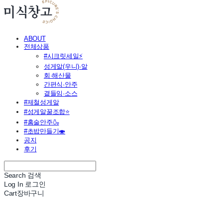
ABOUT
전체상품
#시크릿세일⚡
성게알(우니)·알
회·해산물
간편식·안주
곁들임·소스
#제철성게알
#성게알꿀조합⭐
#홈술안주🍶
#초밥만들기🍣
공지
후기
Search
검색
Log In
로그인
Cart
장바구니