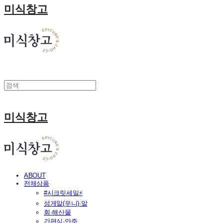
미식창고
미식창고
ABOUT
전체상품
#시크릿세일⚡
성게알(우니)·알
회·해산물
간편식·안주