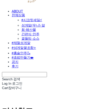
ABOUT
전체상품
#시크릿세일⚡
성게알(우니)·알
회·해산물
간편식·안주
곁들임·소스
#제철성게알
#성게알꿀조합⭐
#홈술안주🍶
#초밥만들기🍣
공지
후기
Search
검색
Log In
로그인
Cart
장바구니