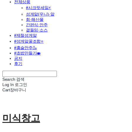
전체상품
#시크릿세일⚡
성게알(우니)·알
회·해산물
간편식·안주
곁들임·소스
#제철성게알
#성게알꿀조합⭐
#홈술안주🍶
#초밥만들기🍣
공지
후기
Search
검색
Log In
로그인
Cart
장바구니
미식창고