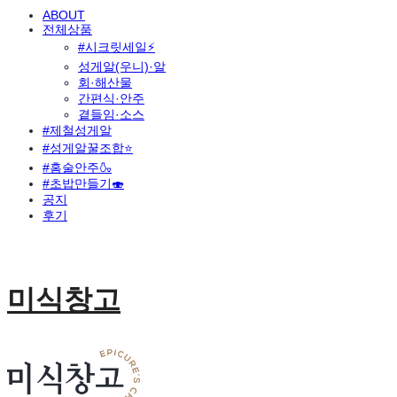
ABOUT
전체상품
#시크릿세일⚡
성게알(우니)·알
회·해산물
간편식·안주
곁들임·소스
#제철성게알
#성게알꿀조합⭐
#홈술안주🍶
#초밥만들기🍣
공지
후기
미식창고