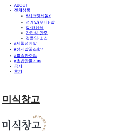
ABOUT
전체상품
#시크릿세일⚡
성게알(우니)·알
회·해산물
간편식·안주
곁들임·소스
#제철성게알
#성게알꿀조합⭐
#홈술안주🍶
#초밥만들기🍣
공지
후기
미식창고