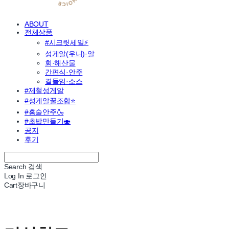
ABOUT
전체상품
#시크릿세일⚡
성게알(우니)·알
회·해산물
간편식·안주
곁들임·소스
#제철성게알
#성게알꿀조합⭐
#홈술안주🍶
#초밥만들기🍣
공지
후기
Search
검색
Log In
로그인
Cart
장바구니