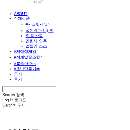
ABOUT
전체상품
#시크릿세일⚡
성게알(우니)·알
회·해산물
간편식·안주
곁들임·소스
#제철성게알
#성게알꿀조합⭐
#홈술안주🍶
#초밥만들기🍣
공지
후기
Search
검색
Log In
로그인
Cart
장바구니