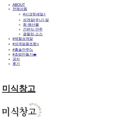
ABOUT
전체상품
#시크릿세일⚡
성게알(우니)·알
회·해산물
간편식·안주
곁들임·소스
#제철성게알
#성게알꿀조합⭐
#홈술안주🍶
#초밥만들기🍣
공지
후기
미식창고