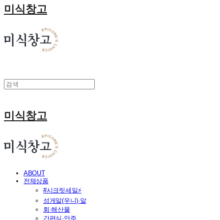
미식창고
미식창고
ABOUT
전체상품
#시크릿세일⚡
성게알(우니)·알
회·해산물
간편식·안주