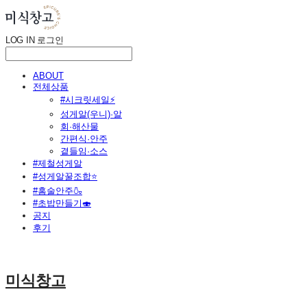
LOG IN
로그인
ABOUT
전체상품
#시크릿세일⚡
성게알(우니)·알
회·해산물
간편식·안주
곁들임·소스
#제철성게알
#성게알꿀조합⭐
#홈술안주🍶
#초밥만들기🍣
공지
후기
미식창고