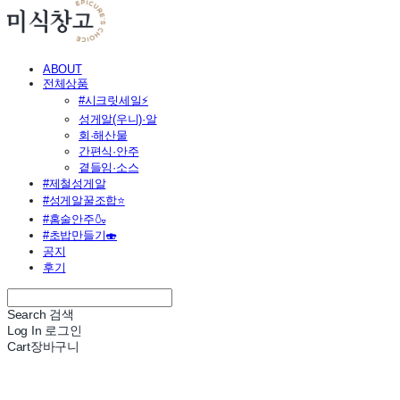
ABOUT
전체상품
#시크릿세일⚡
성게알(우니)·알
회·해산물
간편식·안주
곁들임·소스
#제철성게알
#성게알꿀조합⭐
#홈술안주🍶
#초밥만들기🍣
공지
후기
Search
검색
Log In
로그인
Cart
장바구니