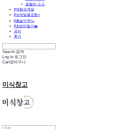
곁들임·소스
#제철성게알
#성게알꿀조합⭐
#홈술안주🍶
#초밥만들기🍣
공지
후기
Search
검색
Log In
로그인
Cart
장바구니
미식창고