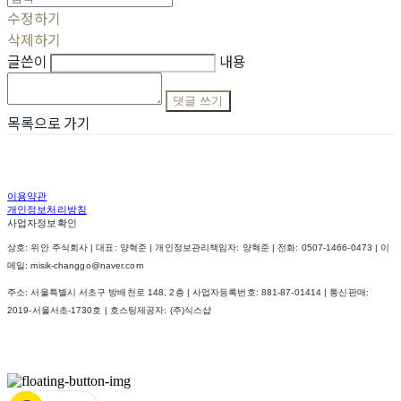
수정하기
삭제하기
글쓴이
내용
댓글 쓰기
목록으로 가기
이용약관
개인정보처리방침
사업자정보확인
상호: 위안 주식회사 | 대표: 양혁준 | 개인정보관리책임자: 양혁준 | 전화: 0507-1466-0473 | 이
메일: misik-changgo@naver.com
주소: 서울특별시 서초구 방배천로 148, 2층 | 사업자등록번호:
881-87-01414
| 통신판매:
2019-서울서초-1730호
| 호스팅제공자: (주)식스샵