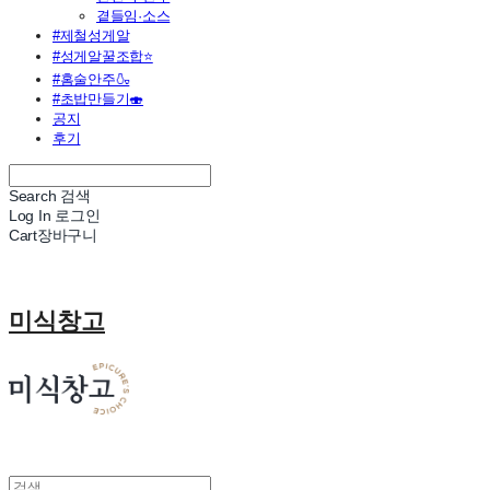
곁들임·소스
#제철성게알
#성게알꿀조합⭐
#홈술안주🍶
#초밥만들기🍣
공지
후기
Search
검색
Log In
로그인
Cart
장바구니
미식창고