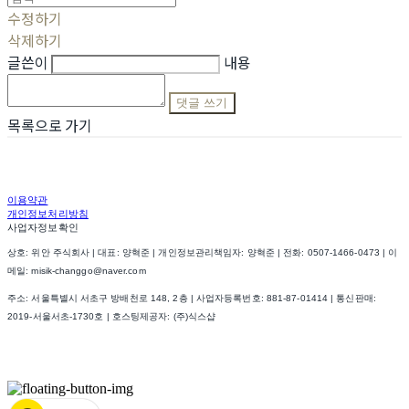
수정하기
삭제하기
글쓴이
내용
댓글 쓰기
목록으로 가기
이용약관
개인정보처리방침
사업자정보확인
상호: 위안 주식회사 | 대표: 양혁준 | 개인정보관리책임자: 양혁준 | 전화: 0507-1466-0473 | 이
메일: misik-changgo@naver.com
주소: 서울특별시 서초구 방배천로 148, 2층 | 사업자등록번호:
881-87-01414
| 통신판매:
2019-서울서초-1730호
| 호스팅제공자: (주)식스샵