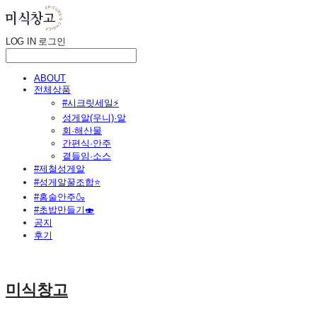
LOG IN
로그인
ABOUT
전체상품
#시크릿세일⚡
성게알(우니)·알
회·해산물
간편식·안주
곁들임·소스
#제철성게알
#성게알꿀조합⭐
#홈술안주🍶
#초밥만들기🍣
공지
후기
미식창고