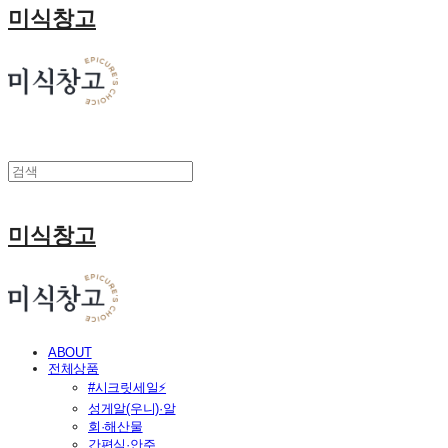
미식창고
미식창고
ABOUT
전체상품
#시크릿세일⚡
성게알(우니)·알
회·해산물
간편식·안주