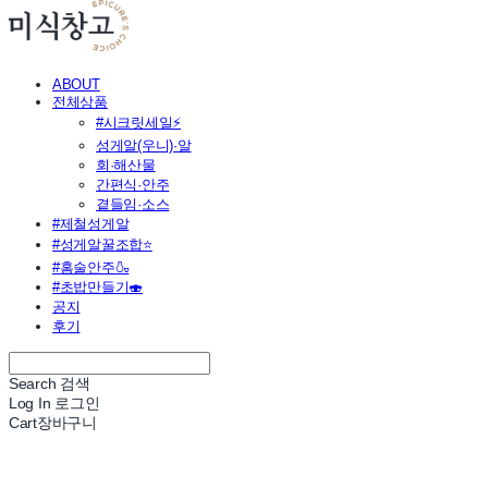
ABOUT
전체상품
#시크릿세일⚡
성게알(우니)·알
회·해산물
간편식·안주
곁들임·소스
#제철성게알
#성게알꿀조합⭐
#홈술안주🍶
#초밥만들기🍣
공지
후기
Search
검색
Log In
로그인
Cart
장바구니