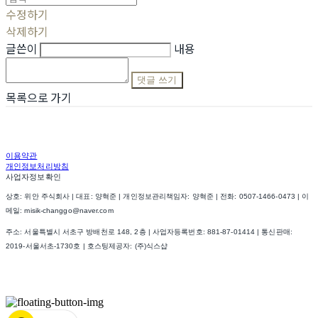
수정하기
삭제하기
글쓴이
내용
댓글 쓰기
목록으로 가기
이용약관
개인정보처리방침
사업자정보확인
상호: 위안 주식회사 | 대표: 양혁준 | 개인정보관리책임자: 양혁준 | 전화: 0507-1466-0473 | 이
메일: misik-changgo@naver.com
주소: 서울특별시 서초구 방배천로 148, 2층 | 사업자등록번호:
881-87-01414
| 통신판매:
2019-서울서초-1730호
| 호스팅제공자: (주)식스샵