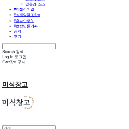
곁들임·소스
#제철성게알
#성게알꿀조합⭐
#홈술안주🍶
#초밥만들기🍣
공지
후기
Search
검색
Log In
로그인
Cart
장바구니
미식창고