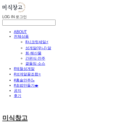
LOG IN
로그인
ABOUT
전체상품
#시크릿세일⚡
성게알(우니)·알
회·해산물
간편식·안주
곁들임·소스
#제철성게알
#성게알꿀조합⭐
#홈술안주🍶
#초밥만들기🍣
공지
후기
미식창고