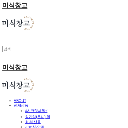
미식창고
미식창고
ABOUT
전체상품
#시크릿세일⚡
성게알(우니)·알
회·해산물
간편식·안주