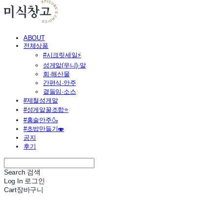
ABOUT
전체상품
#시크릿세일⚡
성게알(우니)·알
회·해산물
간편식·안주
곁들임·소스
#제철성게알
#성게알꿀조합⭐
#홈술안주🍶
#초밥만들기🍣
공지
후기
Search
검색
Log In
로그인
Cart
장바구니