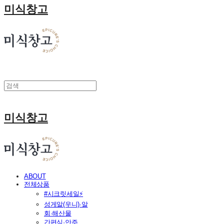
미식창고
미식창고
ABOUT
전체상품
#시크릿세일⚡
성게알(우니)·알
회·해산물
간편식·안주