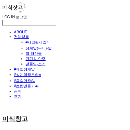
LOG IN
로그인
ABOUT
전체상품
#시크릿세일⚡
성게알(우니)·알
회·해산물
간편식·안주
곁들임·소스
#제철성게알
#성게알꿀조합⭐
#홈술안주🍶
#초밥만들기🍣
공지
후기
미식창고