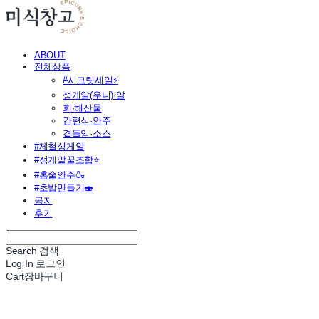
ABOUT
전체상품
#시크릿세일⚡
성게알(우니)·알
회·해산물
간편식·안주
곁들임·소스
#제철성게알
#성게알꿀조합⭐
#홈술안주🍶
#초밥만들기🍣
공지
후기
Search
검색
Log In
로그인
Cart
장바구니