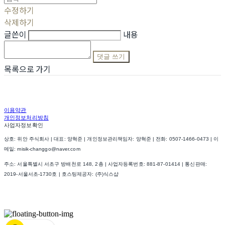
수정하기
삭제하기
글쓴이
내용
댓글 쓰기
목록으로 가기
이용약관
개인정보처리방침
사업자정보확인
상호: 위안 주식회사 | 대표: 양혁준 | 개인정보관리책임자: 양혁준 | 전화: 0507-1466-0473 | 이
메일: misik-changgo@naver.com
주소: 서울특별시 서초구 방배천로 148, 2층 | 사업자등록번호:
881-87-01414
| 통신판매:
2019-서울서초-1730호
| 호스팅제공자: (주)식스샵