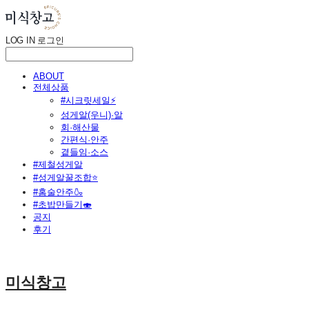
LOG IN
로그인
ABOUT
전체상품
#시크릿세일⚡
성게알(우니)·알
회·해산물
간편식·안주
곁들임·소스
#제철성게알
#성게알꿀조합⭐
#홈술안주🍶
#초밥만들기🍣
공지
후기
미식창고