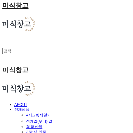
미식창고
미식창고
ABOUT
전체상품
#시크릿세일⚡
성게알(우니)·알
회·해산물
간편식·안주