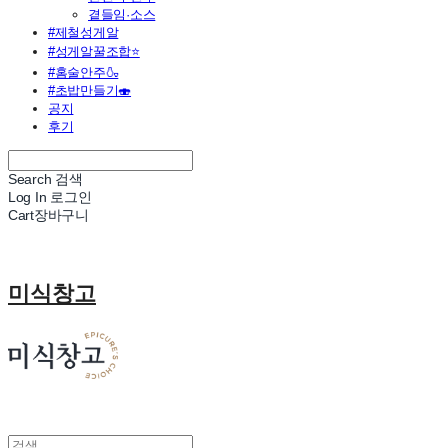
곁들임·소스
#제철성게알
#성게알꿀조합⭐
#홈술안주🍶
#초밥만들기🍣
공지
후기
Search
검색
Log In
로그인
Cart
장바구니
미식창고