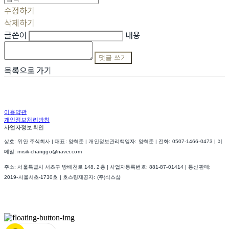
수정하기
삭제하기
글쓴이
내용
댓글 쓰기
목록으로 가기
이용약관
개인정보처리방침
사업자정보확인
상호: 위안 주식회사 | 대표: 양혁준 | 개인정보관리책임자: 양혁준 | 전화: 0507-1466-0473 | 이
메일: misik-changgo@naver.com
주소: 서울특별시 서초구 방배천로 148, 2층 | 사업자등록번호:
881-87-01414
| 통신판매:
2019-서울서초-1730호
| 호스팅제공자: (주)식스샵