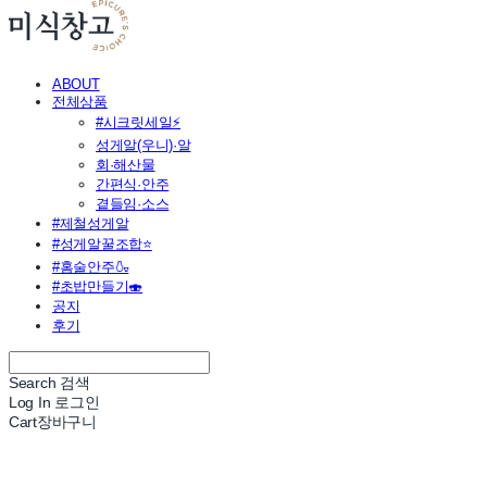
ABOUT
전체상품
#시크릿세일⚡
성게알(우니)·알
회·해산물
간편식·안주
곁들임·소스
#제철성게알
#성게알꿀조합⭐
#홈술안주🍶
#초밥만들기🍣
공지
후기
Search
검색
Log In
로그인
Cart
장바구니