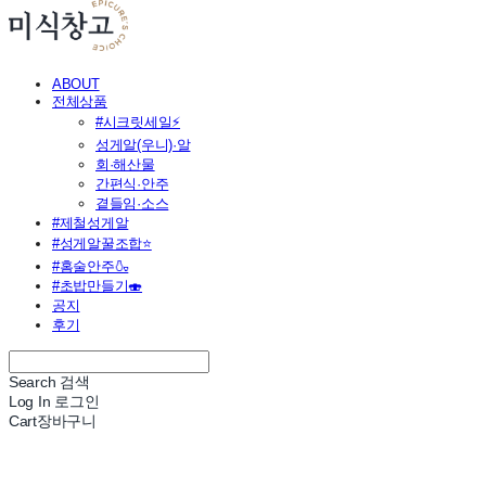
ABOUT
전체상품
#시크릿세일⚡
성게알(우니)·알
회·해산물
간편식·안주
곁들임·소스
#제철성게알
#성게알꿀조합⭐
#홈술안주🍶
#초밥만들기🍣
공지
후기
Search
검색
Log In
로그인
Cart
장바구니