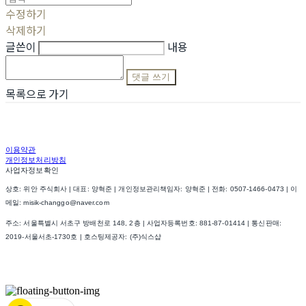
수정하기
삭제하기
글쓴이
내용
댓글 쓰기
목록으로 가기
이용약관
개인정보처리방침
사업자정보확인
상호: 위안 주식회사 | 대표: 양혁준 | 개인정보관리책임자: 양혁준 | 전화: 0507-1466-0473 | 이
메일: misik-changgo@naver.com
주소: 서울특별시 서초구 방배천로 148, 2층 | 사업자등록번호:
881-87-01414
| 통신판매:
2019-서울서초-1730호
| 호스팅제공자: (주)식스샵