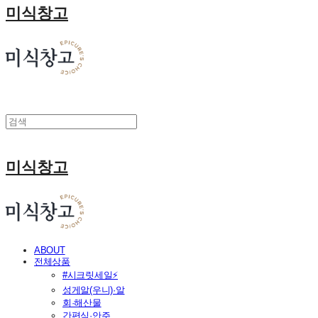
미식창고
미식창고
ABOUT
전체상품
#시크릿세일⚡
성게알(우니)·알
회·해산물
간편식·안주