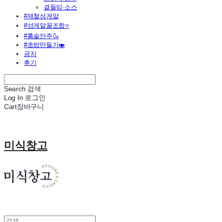
곁들임·소스
#제철성게알
#성게알꿀조합⭐
#홈술안주🍶
#초밥만들기🍣
공지
후기
Search
검색
Log In
로그인
Cart
장바구니
미식창고