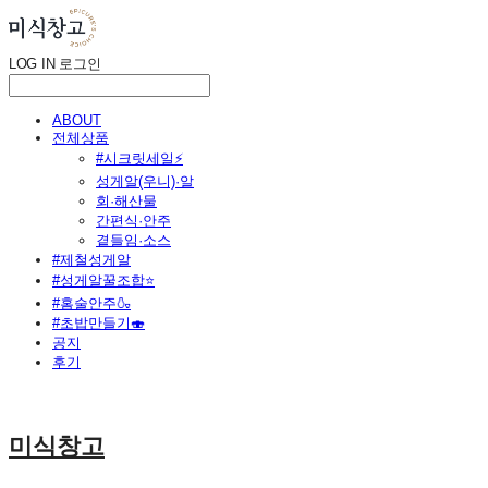
LOG IN
로그인
ABOUT
전체상품
#시크릿세일⚡
성게알(우니)·알
회·해산물
간편식·안주
곁들임·소스
#제철성게알
#성게알꿀조합⭐
#홈술안주🍶
#초밥만들기🍣
공지
후기
미식창고