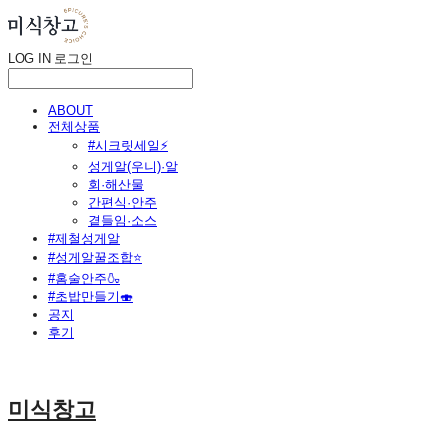
LOG IN
로그인
ABOUT
전체상품
#시크릿세일⚡
성게알(우니)·알
회·해산물
간편식·안주
곁들임·소스
#제철성게알
#성게알꿀조합⭐
#홈술안주🍶
#초밥만들기🍣
공지
후기
미식창고