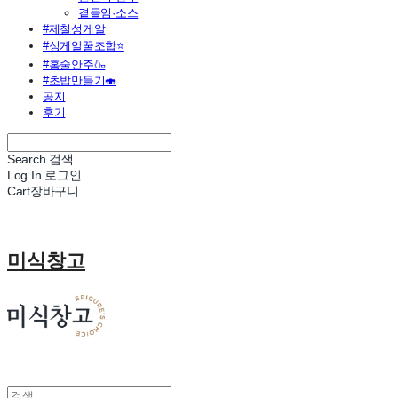
곁들임·소스
#제철성게알
#성게알꿀조합⭐
#홈술안주🍶
#초밥만들기🍣
공지
후기
Search
검색
Log In
로그인
Cart
장바구니
미식창고