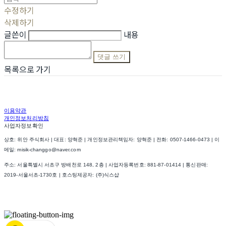
수정하기
삭제하기
글쓴이
내용
댓글 쓰기
목록으로 가기
이용약관
개인정보처리방침
사업자정보확인
상호: 위안 주식회사 | 대표: 양혁준 | 개인정보관리책임자: 양혁준 | 전화: 0507-1466-0473 | 이
메일: misik-changgo@naver.com
주소: 서울특별시 서초구 방배천로 148, 2층 | 사업자등록번호:
881-87-01414
| 통신판매:
2019-서울서초-1730호
| 호스팅제공자: (주)식스샵