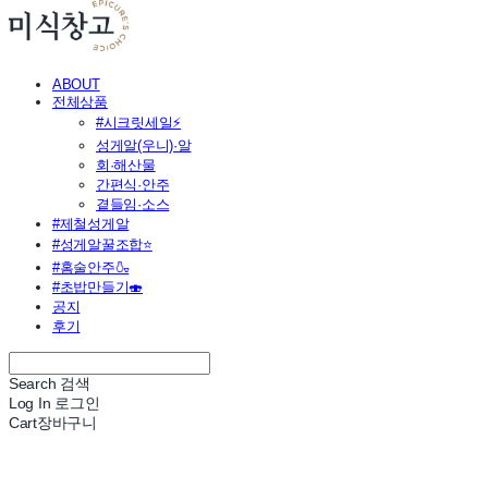
ABOUT
전체상품
#시크릿세일⚡
성게알(우니)·알
회·해산물
간편식·안주
곁들임·소스
#제철성게알
#성게알꿀조합⭐
#홈술안주🍶
#초밥만들기🍣
공지
후기
Search
검색
Log In
로그인
Cart
장바구니