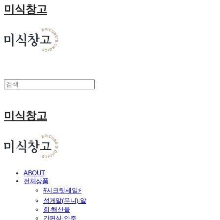
미식창고
미식창고
ABOUT
전체상품
#시크릿세일⚡
성게알(우니)·알
회·해산물
간편식·안주