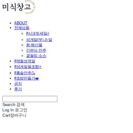
ABOUT
전체상품
#시크릿세일⚡
성게알(우니)·알
회·해산물
간편식·안주
곁들임·소스
#제철성게알
#성게알꿀조합⭐
#홈술안주🍶
#초밥만들기🍣
공지
후기
Search
검색
Log In
로그인
Cart
장바구니