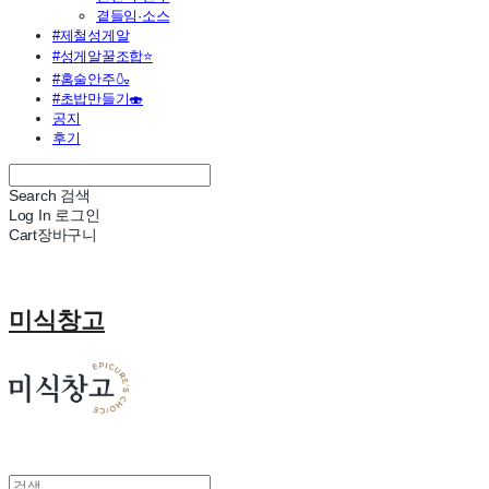
곁들임·소스
#제철성게알
#성게알꿀조합⭐
#홈술안주🍶
#초밥만들기🍣
공지
후기
Search
검색
Log In
로그인
Cart
장바구니
미식창고