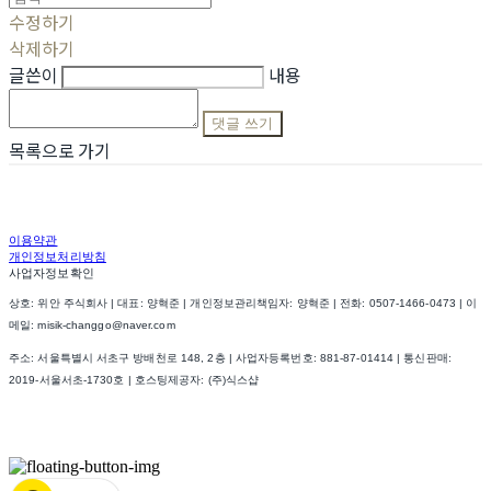
수정하기
삭제하기
글쓴이
내용
댓글 쓰기
목록으로 가기
이용약관
개인정보처리방침
사업자정보확인
상호: 위안 주식회사 | 대표: 양혁준 | 개인정보관리책임자: 양혁준 | 전화: 0507-1466-0473 | 이
메일: misik-changgo@naver.com
주소: 서울특별시 서초구 방배천로 148, 2층 | 사업자등록번호:
881-87-01414
| 통신판매:
2019-서울서초-1730호
| 호스팅제공자: (주)식스샵