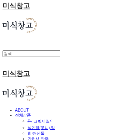
미식창고
미식창고
ABOUT
전체상품
#시크릿세일⚡
성게알(우니)·알
회·해산물
간편식·안주