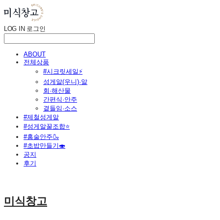
LOG IN
로그인
ABOUT
전체상품
#시크릿세일⚡
성게알(우니)·알
회·해산물
간편식·안주
곁들임·소스
#제철성게알
#성게알꿀조합⭐
#홈술안주🍶
#초밥만들기🍣
공지
후기
미식창고