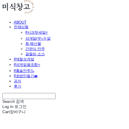
ABOUT
전체상품
#시크릿세일⚡
성게알(우니)·알
회·해산물
간편식·안주
곁들임·소스
#제철성게알
#성게알꿀조합⭐
#홈술안주🍶
#초밥만들기🍣
공지
후기
Search
검색
Log In
로그인
Cart
장바구니