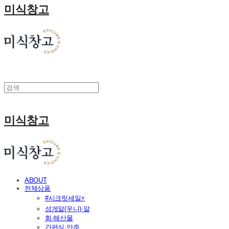
미식창고
미식창고
ABOUT
전체상품
#시크릿세일⚡
성게알(우니)·알
회·해산물
간편식·안주