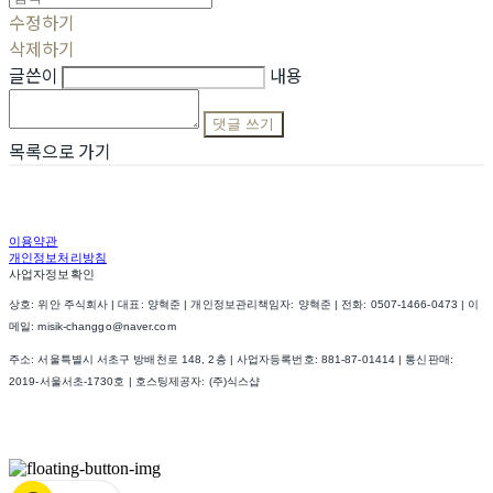
수정하기
삭제하기
글쓴이
내용
댓글 쓰기
목록으로 가기
이용약관
개인정보처리방침
사업자정보확인
상호: 위안 주식회사 | 대표: 양혁준 | 개인정보관리책임자: 양혁준 | 전화: 0507-1466-0473 | 이
메일: misik-changgo@naver.com
주소: 서울특별시 서초구 방배천로 148, 2층 | 사업자등록번호:
881-87-01414
| 통신판매:
2019-서울서초-1730호
| 호스팅제공자: (주)식스샵