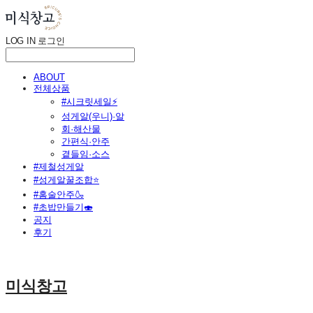
LOG IN
로그인
ABOUT
전체상품
#시크릿세일⚡
성게알(우니)·알
회·해산물
간편식·안주
곁들임·소스
#제철성게알
#성게알꿀조합⭐
#홈술안주🍶
#초밥만들기🍣
공지
후기
미식창고