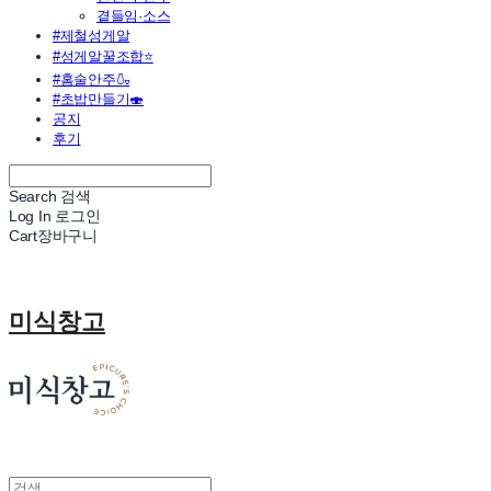
곁들임·소스
#제철성게알
#성게알꿀조합⭐
#홈술안주🍶
#초밥만들기🍣
공지
후기
Search
검색
Log In
로그인
Cart
장바구니
미식창고