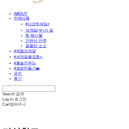
ABOUT
전체상품
#시크릿세일⚡
성게알(우니)·알
회·해산물
간편식·안주
곁들임·소스
#제철성게알
#성게알꿀조합⭐
#홈술안주🍶
#초밥만들기🍣
공지
후기
Search
검색
Log In
로그인
Cart
장바구니