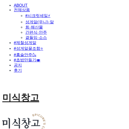
ABOUT
전체상품
#시크릿세일⚡
성게알(우니)·알
회·해산물
간편식·안주
곁들임·소스
#제철성게알
#성게알꿀조합⭐
#홈술안주🍶
#초밥만들기🍣
공지
후기
미식창고