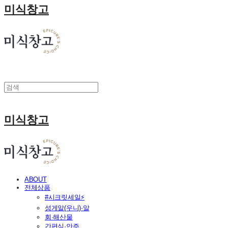
미식창고
미식창고
ABOUT
전체상품
#시크릿세일⚡
성게알(우니)·알
회·해산물
간편식·안주