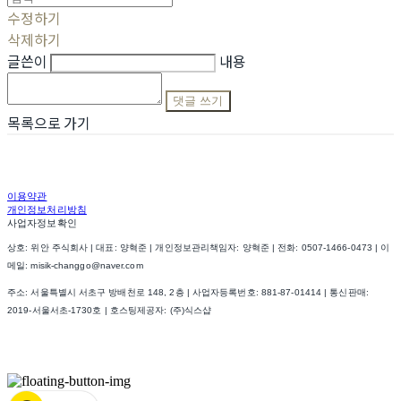
수정하기
삭제하기
글쓴이
내용
댓글 쓰기
목록으로 가기
이용약관
개인정보처리방침
사업자정보확인
상호: 위안 주식회사 | 대표: 양혁준 | 개인정보관리책임자: 양혁준 | 전화: 0507-1466-0473 | 이
메일: misik-changgo@naver.com
주소: 서울특별시 서초구 방배천로 148, 2층 | 사업자등록번호:
881-87-01414
| 통신판매:
2019-서울서초-1730호
| 호스팅제공자: (주)식스샵