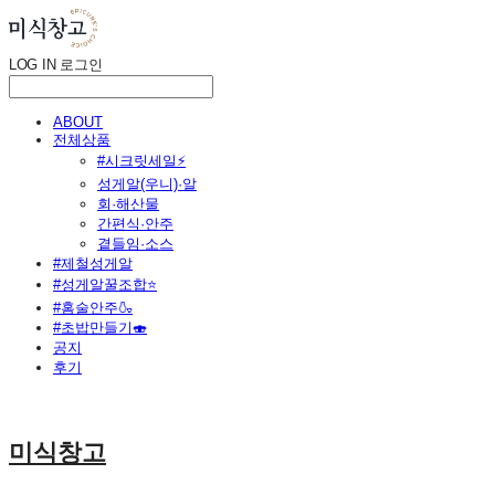
LOG IN
로그인
ABOUT
전체상품
#시크릿세일⚡
성게알(우니)·알
회·해산물
간편식·안주
곁들임·소스
#제철성게알
#성게알꿀조합⭐
#홈술안주🍶
#초밥만들기🍣
공지
후기
미식창고