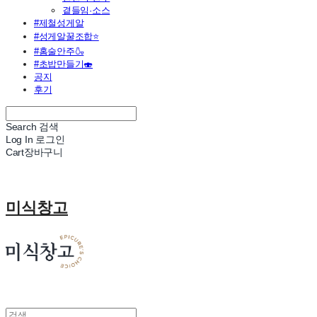
곁들임·소스
#제철성게알
#성게알꿀조합⭐
#홈술안주🍶
#초밥만들기🍣
공지
후기
Search
검색
Log In
로그인
Cart
장바구니
미식창고