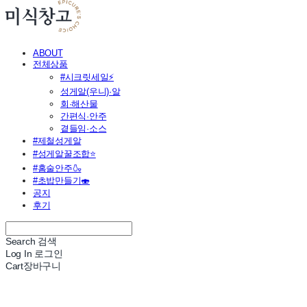
ABOUT
전체상품
#시크릿세일⚡
성게알(우니)·알
회·해산물
간편식·안주
곁들임·소스
#제철성게알
#성게알꿀조합⭐
#홈술안주🍶
#초밥만들기🍣
공지
후기
Search
검색
Log In
로그인
Cart
장바구니