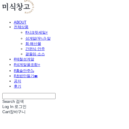
ABOUT
전체상품
#시크릿세일⚡
성게알(우니)·알
회·해산물
간편식·안주
곁들임·소스
#제철성게알
#성게알꿀조합⭐
#홈술안주🍶
#초밥만들기🍣
공지
후기
Search
검색
Log In
로그인
Cart
장바구니