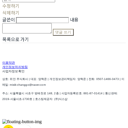
수정하기
삭제하기
글쓴이
내용
댓글 쓰기
목록으로 가기
이용약관
개인정보처리방침
사업자정보확인
상호: 위안 주식회사 | 대표: 양혁준 | 개인정보관리책임자: 양혁준 | 전화: 0507-1466-0473 | 이
메일: misik-changgo@naver.com
주소: 서울특별시 서초구 방배천로 148, 2층 | 사업자등록번호:
881-87-01414
| 통신판매:
2019-서울서초-1730호
| 호스팅제공자: (주)식스샵