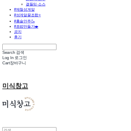
곁들임·소스
#제철성게알
#성게알꿀조합⭐
#홈술안주🍶
#초밥만들기🍣
공지
후기
Search
검색
Log In
로그인
Cart
장바구니
미식창고