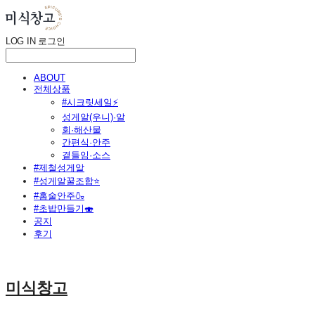
LOG IN
로그인
ABOUT
전체상품
#시크릿세일⚡
성게알(우니)·알
회·해산물
간편식·안주
곁들임·소스
#제철성게알
#성게알꿀조합⭐
#홈술안주🍶
#초밥만들기🍣
공지
후기
미식창고