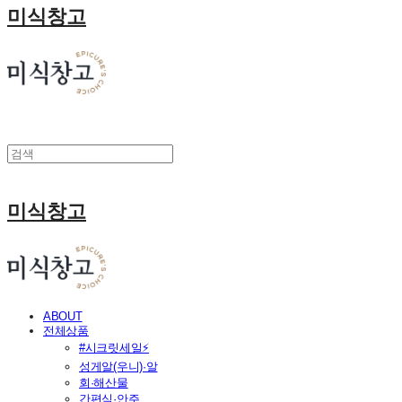
미식창고
미식창고
ABOUT
전체상품
#시크릿세일⚡
성게알(우니)·알
회·해산물
간편식·안주