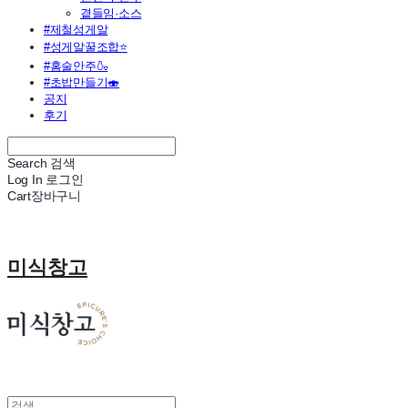
곁들임·소스
#제철성게알
#성게알꿀조합⭐
#홈술안주🍶
#초밥만들기🍣
공지
후기
Search
검색
Log In
로그인
Cart
장바구니
미식창고