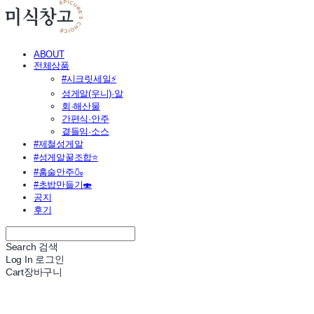
ABOUT
전체상품
#시크릿세일⚡
성게알(우니)·알
회·해산물
간편식·안주
곁들임·소스
#제철성게알
#성게알꿀조합⭐
#홈술안주🍶
#초밥만들기🍣
공지
후기
Search
검색
Log In
로그인
Cart
장바구니