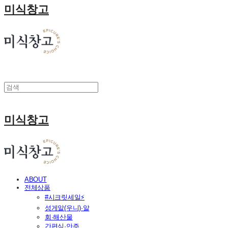
미식창고
미식창고
ABOUT
전체상품
#시크릿세일⚡
성게알(우니)·알
회·해산물
간편식·안주