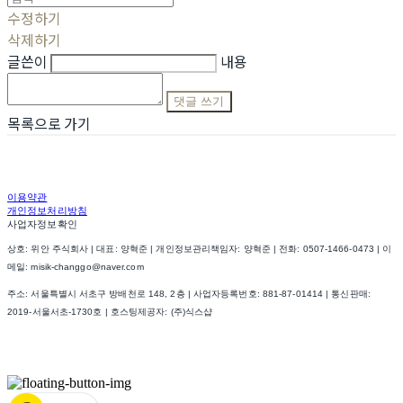
수정하기
삭제하기
글쓴이
내용
댓글 쓰기
목록으로 가기
이용약관
개인정보처리방침
사업자정보확인
상호: 위안 주식회사 | 대표: 양혁준 | 개인정보관리책임자: 양혁준 | 전화: 0507-1466-0473 | 이
메일: misik-changgo@naver.com
주소: 서울특별시 서초구 방배천로 148, 2층 | 사업자등록번호:
881-87-01414
| 통신판매:
2019-서울서초-1730호
| 호스팅제공자: (주)식스샵