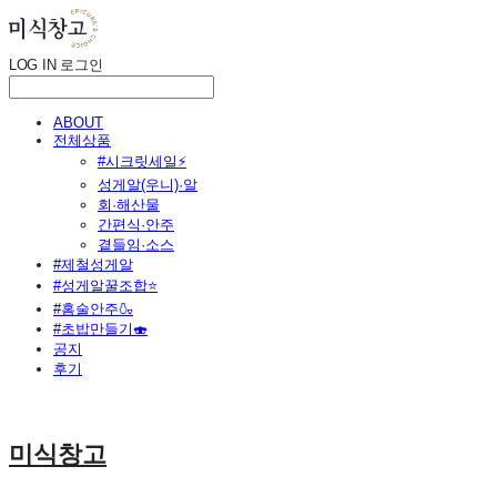
LOG IN
로그인
ABOUT
전체상품
#시크릿세일⚡
성게알(우니)·알
회·해산물
간편식·안주
곁들임·소스
#제철성게알
#성게알꿀조합⭐
#홈술안주🍶
#초밥만들기🍣
공지
후기
미식창고