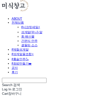
ABOUT
전체상품
#시크릿세일⚡
성게알(우니)·알
회·해산물
간편식·안주
곁들임·소스
#제철성게알
#성게알꿀조합⭐
#홈술안주🍶
#초밥만들기🍣
공지
후기
Search
검색
Log In
로그인
Cart
장바구니