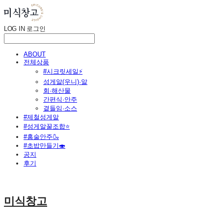
LOG IN
로그인
ABOUT
전체상품
#시크릿세일⚡
성게알(우니)·알
회·해산물
간편식·안주
곁들임·소스
#제철성게알
#성게알꿀조합⭐
#홈술안주🍶
#초밥만들기🍣
공지
후기
미식창고