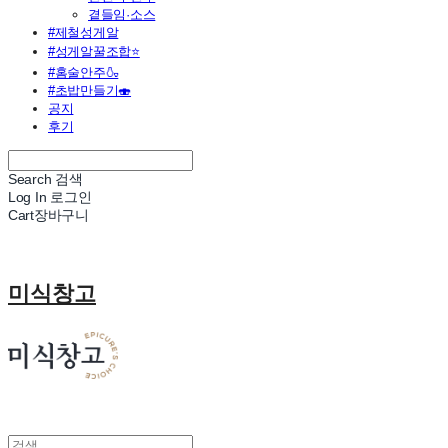
곁들임·소스
#제철성게알
#성게알꿀조합⭐
#홈술안주🍶
#초밥만들기🍣
공지
후기
Search
검색
Log In
로그인
Cart
장바구니
미식창고