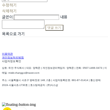
수정하기
삭제하기
글쓴이
내용
댓글 쓰기
목록으로 가기
이용약관
개인정보처리방침
사업자정보확인
상호: 위안 주식회사 | 대표: 양혁준 | 개인정보관리책임자: 양혁준 | 전화: 0507-1466-0473 | 이
메일: misik-changgo@naver.com
주소: 서울특별시 서초구 방배천로 148, 2층 | 사업자등록번호:
881-87-01414
| 통신판매:
2019-서울서초-1730호
| 호스팅제공자: (주)식스샵