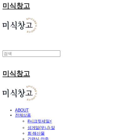
미식창고
미식창고
ABOUT
전체상품
#시크릿세일⚡
성게알(우니)·알
회·해산물
간편식·안주