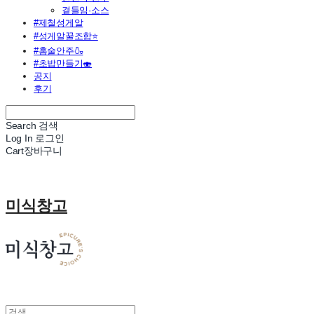
곁들임·소스
#제철성게알
#성게알꿀조합⭐
#홈술안주🍶
#초밥만들기🍣
공지
후기
Search
검색
Log In
로그인
Cart
장바구니
미식창고