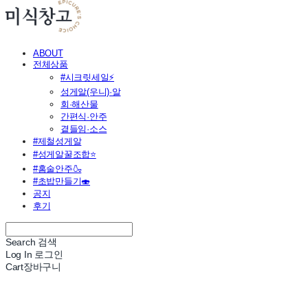
ABOUT
전체상품
#시크릿세일⚡
성게알(우니)·알
회·해산물
간편식·안주
곁들임·소스
#제철성게알
#성게알꿀조합⭐
#홈술안주🍶
#초밥만들기🍣
공지
후기
Search
검색
Log In
로그인
Cart
장바구니