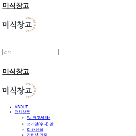
미식창고
미식창고
ABOUT
전체상품
#시크릿세일⚡
성게알(우니)·알
회·해산물
간편식·안주