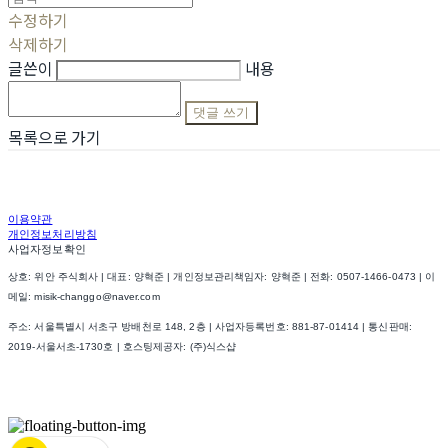
수정하기
삭제하기
글쓴이
내용
댓글 쓰기
목록으로 가기
이용약관
개인정보처리방침
사업자정보확인
상호: 위안 주식회사 | 대표: 양혁준 | 개인정보관리책임자: 양혁준 | 전화: 0507-1466-0473 | 이
메일: misik-changgo@naver.com
주소: 서울특별시 서초구 방배천로 148, 2층 | 사업자등록번호:
881-87-01414
| 통신판매:
2019-서울서초-1730호
| 호스팅제공자: (주)식스샵