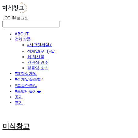
LOG IN
로그인
ABOUT
전체상품
#시크릿세일⚡
성게알(우니)·알
회·해산물
간편식·안주
곁들임·소스
#제철성게알
#성게알꿀조합⭐
#홈술안주🍶
#초밥만들기🍣
공지
후기
미식창고