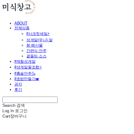
ABOUT
전체상품
#시크릿세일⚡
성게알(우니)·알
회·해산물
간편식·안주
곁들임·소스
#제철성게알
#성게알꿀조합⭐
#홈술안주🍶
#초밥만들기🍣
공지
후기
Search
검색
Log In
로그인
Cart
장바구니