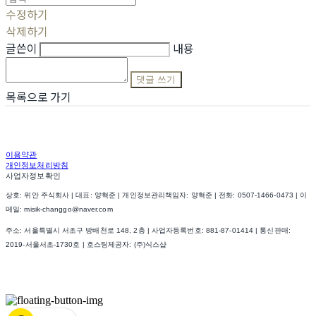
수정하기
삭제하기
글쓴이
내용
댓글 쓰기
목록으로 가기
이용약관
개인정보처리방침
사업자정보확인
상호: 위안 주식회사 | 대표: 양혁준 | 개인정보관리책임자: 양혁준 | 전화: 0507-1466-0473 | 이
메일: misik-changgo@naver.com
주소: 서울특별시 서초구 방배천로 148, 2층 | 사업자등록번호:
881-87-01414
| 통신판매:
2019-서울서초-1730호
| 호스팅제공자: (주)식스샵