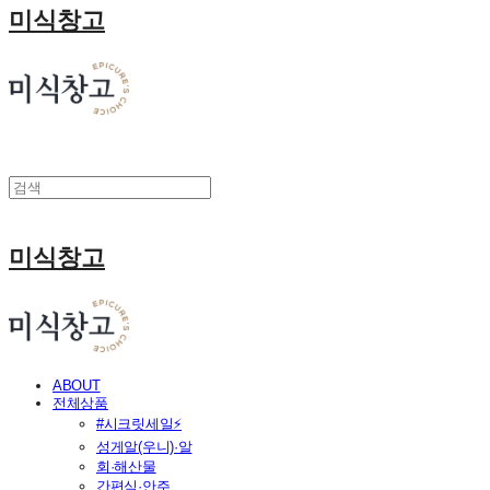
미식창고
미식창고
ABOUT
전체상품
#시크릿세일⚡
성게알(우니)·알
회·해산물
간편식·안주