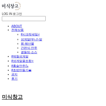
LOG IN
로그인
ABOUT
전체상품
#시크릿세일⚡
성게알(우니)·알
회·해산물
간편식·안주
곁들임·소스
#제철성게알
#성게알꿀조합⭐
#홈술안주🍶
#초밥만들기🍣
공지
후기
미식창고