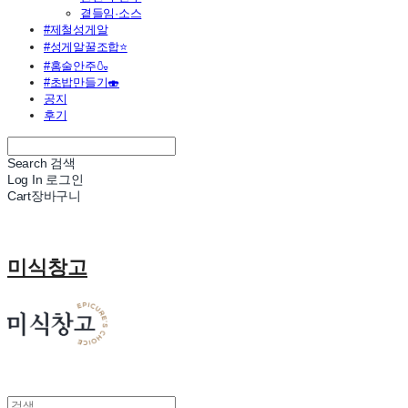
곁들임·소스
#제철성게알
#성게알꿀조합⭐
#홈술안주🍶
#초밥만들기🍣
공지
후기
Search
검색
Log In
로그인
Cart
장바구니
미식창고