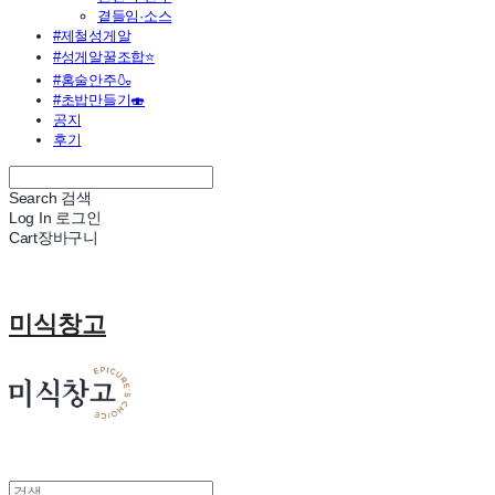
곁들임·소스
#제철성게알
#성게알꿀조합⭐
#홈술안주🍶
#초밥만들기🍣
공지
후기
Search
검색
Log In
로그인
Cart
장바구니
미식창고