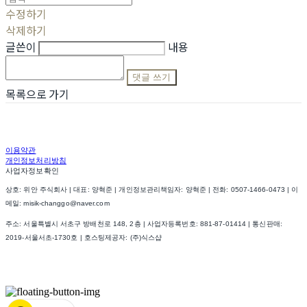
수정하기
삭제하기
글쓴이
내용
댓글 쓰기
목록으로 가기
이용약관
개인정보처리방침
사업자정보확인
상호: 위안 주식회사 | 대표: 양혁준 | 개인정보관리책임자: 양혁준 | 전화: 0507-1466-0473 | 이
메일: misik-changgo@naver.com
주소: 서울특별시 서초구 방배천로 148, 2층 | 사업자등록번호:
881-87-01414
| 통신판매:
2019-서울서초-1730호
| 호스팅제공자: (주)식스샵