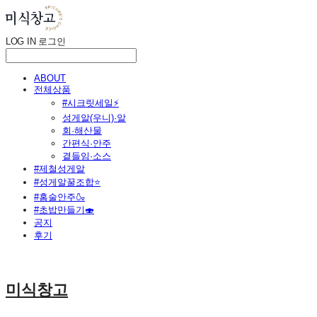
LOG IN
로그인
ABOUT
전체상품
#시크릿세일⚡
성게알(우니)·알
회·해산물
간편식·안주
곁들임·소스
#제철성게알
#성게알꿀조합⭐
#홈술안주🍶
#초밥만들기🍣
공지
후기
미식창고