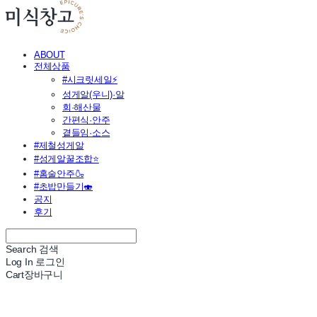
ABOUT
전체상품
#시크릿세일⚡
성게알(우니)·알
회·해산물
간편식·안주
곁들임·소스
#제철성게알
#성게알꿀조합⭐
#홈술안주🍶
#초밥만들기🍣
공지
후기
Search
검색
Log In
로그인
Cart
장바구니