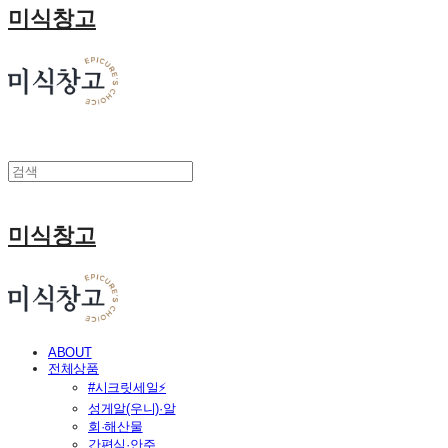
미식창고
미식창고
ABOUT
전체상품
#시크릿세일⚡
성게알(우니)·알
회·해산물
간편식·안주