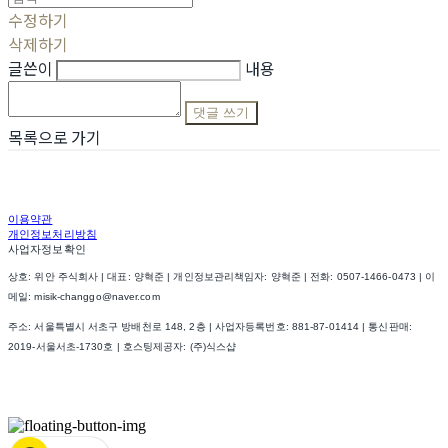
수정하기
삭제하기
글쓴이
내용
댓글 쓰기
목록으로 가기
이용약관
개인정보처리방침
사업자정보확인
상호: 위안 주식회사 | 대표: 양혁준 | 개인정보관리책임자: 양혁준 | 전화: 0507-1466-0473 | 이
메일: misik-changgo@naver.com
주소: 서울특별시 서초구 방배천로 148, 2층 | 사업자등록번호:
881-87-01414
| 통신판매:
2019-서울서초-1730호
| 호스팅제공자: (주)식스샵