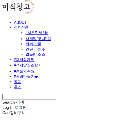
ABOUT
전체상품
#시크릿세일⚡
성게알(우니)·알
회·해산물
간편식·안주
곁들임·소스
#제철성게알
#성게알꿀조합⭐
#홈술안주🍶
#초밥만들기🍣
공지
후기
Search
검색
Log In
로그인
Cart
장바구니