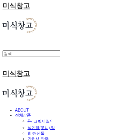
미식창고
미식창고
ABOUT
전체상품
#시크릿세일⚡
성게알(우니)·알
회·해산물
간편식·안주