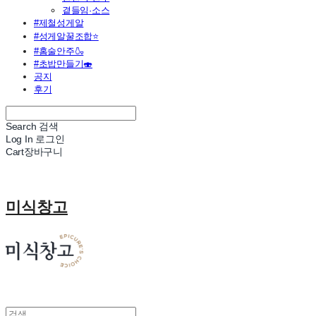
곁들임·소스
#제철성게알
#성게알꿀조합⭐
#홈술안주🍶
#초밥만들기🍣
공지
후기
Search
검색
Log In
로그인
Cart
장바구니
미식창고