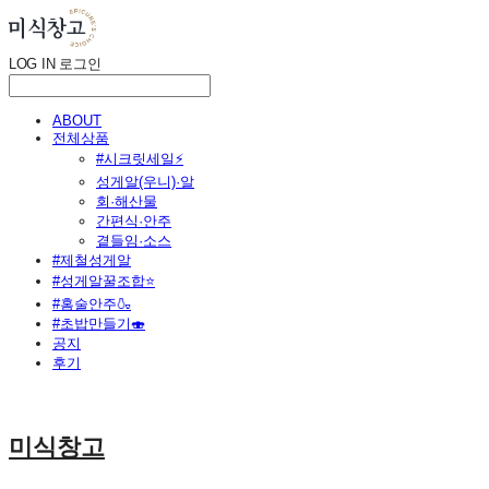
LOG IN
로그인
ABOUT
전체상품
#시크릿세일⚡
성게알(우니)·알
회·해산물
간편식·안주
곁들임·소스
#제철성게알
#성게알꿀조합⭐
#홈술안주🍶
#초밥만들기🍣
공지
후기
미식창고