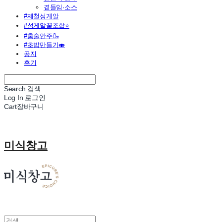
곁들임·소스
#제철성게알
#성게알꿀조합⭐
#홈술안주🍶
#초밥만들기🍣
공지
후기
Search
검색
Log In
로그인
Cart
장바구니
미식창고