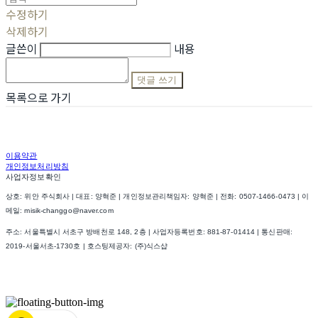
수정하기
삭제하기
글쓴이
내용
댓글 쓰기
목록으로 가기
이용약관
개인정보처리방침
사업자정보확인
상호: 위안 주식회사 | 대표: 양혁준 | 개인정보관리책임자: 양혁준 | 전화: 0507-1466-0473 | 이
메일: misik-changgo@naver.com
주소: 서울특별시 서초구 방배천로 148, 2층 | 사업자등록번호:
881-87-01414
| 통신판매:
2019-서울서초-1730호
| 호스팅제공자: (주)식스샵