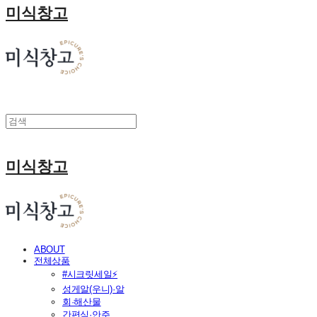
미식창고
미식창고
ABOUT
전체상품
#시크릿세일⚡
성게알(우니)·알
회·해산물
간편식·안주