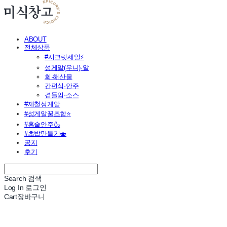
ABOUT
전체상품
#시크릿세일⚡
성게알(우니)·알
회·해산물
간편식·안주
곁들임·소스
#제철성게알
#성게알꿀조합⭐
#홈술안주🍶
#초밥만들기🍣
공지
후기
Search
검색
Log In
로그인
Cart
장바구니