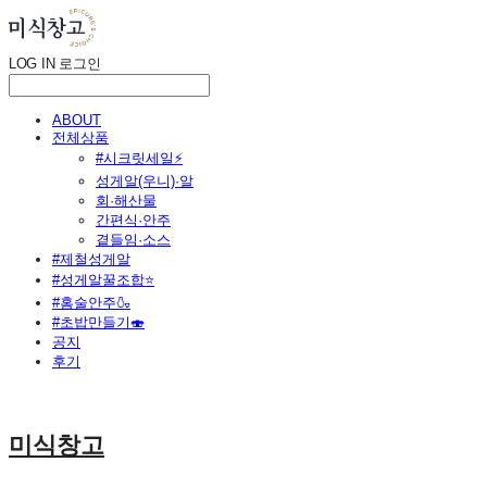
LOG IN
로그인
ABOUT
전체상품
#시크릿세일⚡
성게알(우니)·알
회·해산물
간편식·안주
곁들임·소스
#제철성게알
#성게알꿀조합⭐
#홈술안주🍶
#초밥만들기🍣
공지
후기
미식창고