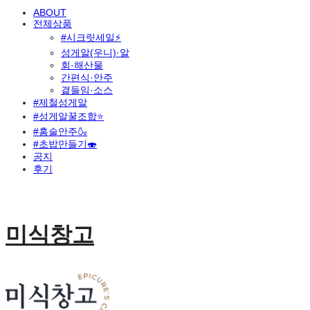
ABOUT
전체상품
#시크릿세일⚡
성게알(우니)·알
회·해산물
간편식·안주
곁들임·소스
#제철성게알
#성게알꿀조합⭐
#홈술안주🍶
#초밥만들기🍣
공지
후기
미식창고