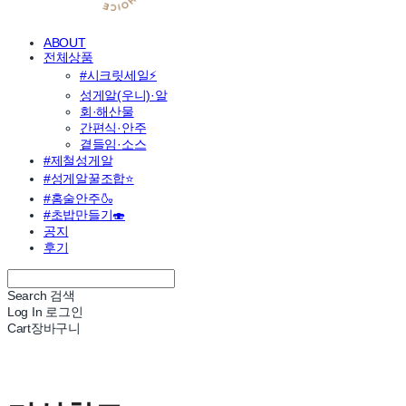
ABOUT
전체상품
#시크릿세일⚡
성게알(우니)·알
회·해산물
간편식·안주
곁들임·소스
#제철성게알
#성게알꿀조합⭐
#홈술안주🍶
#초밥만들기🍣
공지
후기
Search
검색
Log In
로그인
Cart
장바구니