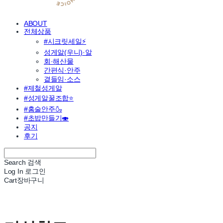
ABOUT
전체상품
#시크릿세일⚡
성게알(우니)·알
회·해산물
간편식·안주
곁들임·소스
#제철성게알
#성게알꿀조합⭐
#홈술안주🍶
#초밥만들기🍣
공지
후기
Search
검색
Log In
로그인
Cart
장바구니