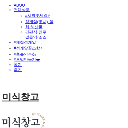
ABOUT
전체상품
#시크릿세일⚡
성게알(우니)·알
회·해산물
간편식·안주
곁들임·소스
#제철성게알
#성게알꿀조합⭐
#홈술안주🍶
#초밥만들기🍣
공지
후기
미식창고