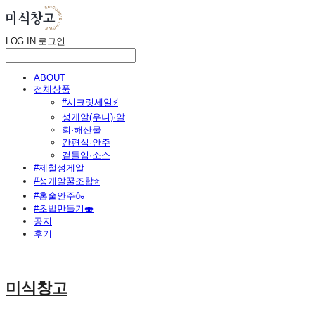
LOG IN
로그인
ABOUT
전체상품
#시크릿세일⚡
성게알(우니)·알
회·해산물
간편식·안주
곁들임·소스
#제철성게알
#성게알꿀조합⭐
#홈술안주🍶
#초밥만들기🍣
공지
후기
미식창고