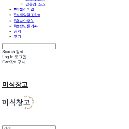
곁들임·소스
#제철성게알
#성게알꿀조합⭐
#홈술안주🍶
#초밥만들기🍣
공지
후기
Search
검색
Log In
로그인
Cart
장바구니
미식창고