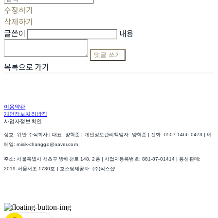
수정하기
삭제하기
글쓴이
내용
댓글 쓰기
목록으로 가기
이용약관
개인정보처리방침
사업자정보확인
상호: 위안 주식회사 | 대표: 양혁준 | 개인정보관리책임자: 양혁준 | 전화: 0507-1466-0473 | 이
메일: misik-changgo@naver.com
주소: 서울특별시 서초구 방배천로 148, 2층 | 사업자등록번호:
881-87-01414
| 통신판매:
2019-서울서초-1730호
| 호스팅제공자: (주)식스샵