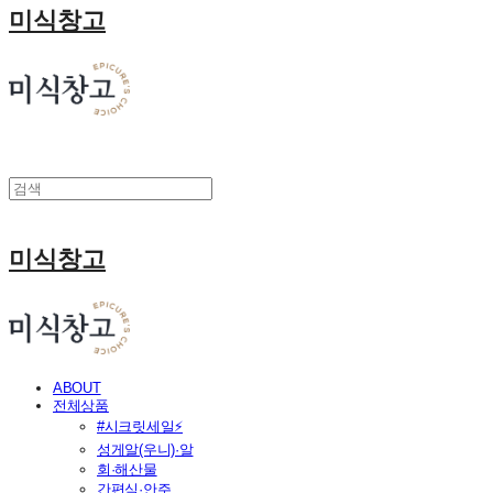
미식창고
미식창고
ABOUT
전체상품
#시크릿세일⚡
성게알(우니)·알
회·해산물
간편식·안주