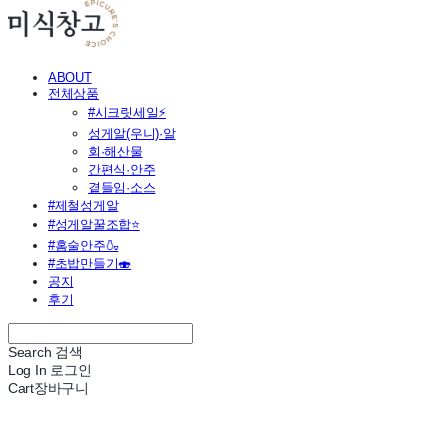
ABOUT
전체상품
#시크릿세일⚡
성게알(우니)·알
회·해산물
간편식·안주
곁들임·소스
#제철성게알
#성게알꿀조합⭐
#홈술안주🍶
#초밥만들기🍣
공지
후기
Search
검색
Log In
로그인
Cart
장바구니