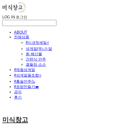
LOG IN
로그인
ABOUT
전체상품
#시크릿세일⚡
성게알(우니)·알
회·해산물
간편식·안주
곁들임·소스
#제철성게알
#성게알꿀조합⭐
#홈술안주🍶
#초밥만들기🍣
공지
후기
미식창고