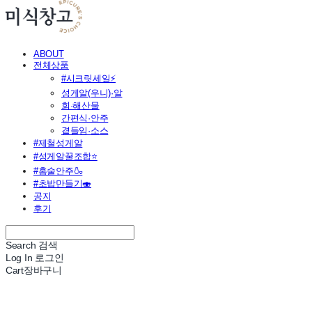
ABOUT
전체상품
#시크릿세일⚡
성게알(우니)·알
회·해산물
간편식·안주
곁들임·소스
#제철성게알
#성게알꿀조합⭐
#홈술안주🍶
#초밥만들기🍣
공지
후기
Search
검색
Log In
로그인
Cart
장바구니