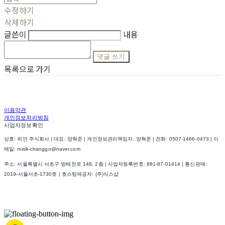
수정하기
삭제하기
글쓴이
내용
댓글 쓰기
목록으로 가기
이용약관
개인정보처리방침
사업자정보확인
상호: 위안 주식회사 | 대표: 양혁준 | 개인정보관리책임자: 양혁준 | 전화: 0507-1466-0473 | 이
메일: misik-changgo@naver.com
주소: 서울특별시 서초구 방배천로 148, 2층 | 사업자등록번호:
881-87-01414
| 통신판매:
2019-서울서초-1730호
| 호스팅제공자: (주)식스샵