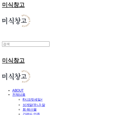
미식창고
미식창고
ABOUT
전체상품
#시크릿세일⚡
성게알(우니)·알
회·해산물
간편식·안주