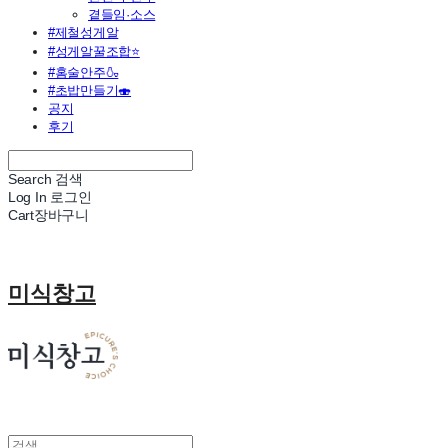
곁들임·소스
#제철성게알
#성게알꿀조합⭐
#홈술안주🍶
#초밥만들기🍣
공지
후기
Search
검색
Log In
로그인
Cart
장바구니
미식창고