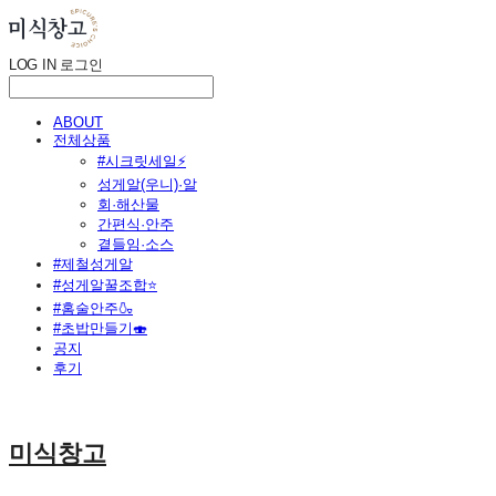
LOG IN
로그인
ABOUT
전체상품
#시크릿세일⚡
성게알(우니)·알
회·해산물
간편식·안주
곁들임·소스
#제철성게알
#성게알꿀조합⭐
#홈술안주🍶
#초밥만들기🍣
공지
후기
미식창고