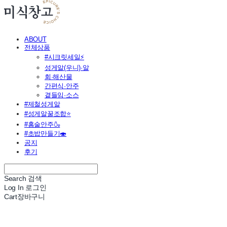
ABOUT
전체상품
#시크릿세일⚡
성게알(우니)·알
회·해산물
간편식·안주
곁들임·소스
#제철성게알
#성게알꿀조합⭐
#홈술안주🍶
#초밥만들기🍣
공지
후기
Search
검색
Log In
로그인
Cart
장바구니