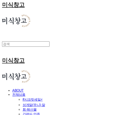
미식창고
미식창고
ABOUT
전체상품
#시크릿세일⚡
성게알(우니)·알
회·해산물
간편식·안주