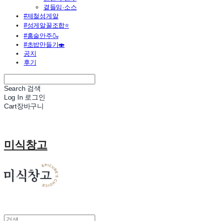
곁들임·소스
#제철성게알
#성게알꿀조합⭐
#홈술안주🍶
#초밥만들기🍣
공지
후기
Search
검색
Log In
로그인
Cart
장바구니
미식창고