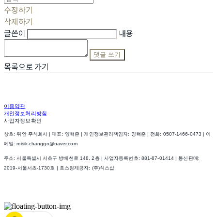
수정하기
삭제하기
글쓴이
내용
댓글 쓰기
목록으로 가기
이용약관
개인정보처리방침
사업자정보확인
상호: 위안 주식회사 | 대표: 양혁준 | 개인정보관리책임자: 양혁준 | 전화: 0507-1466-0473 | 이
메일: misik-changgo@naver.com
주소: 서울특별시 서초구 방배천로 148, 2층 | 사업자등록번호:
881-87-01414
| 통신판매:
2019-서울서초-1730호
| 호스팅제공자: (주)식스샵