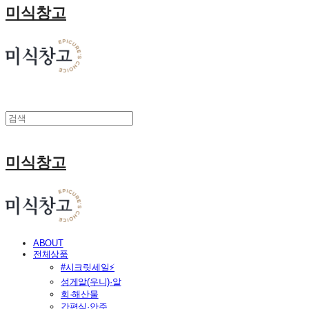
미식창고
미식창고
ABOUT
전체상품
#시크릿세일⚡
성게알(우니)·알
회·해산물
간편식·안주