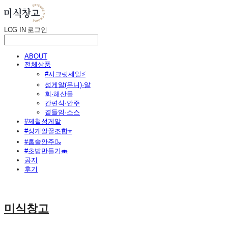
LOG IN
로그인
ABOUT
전체상품
#시크릿세일⚡
성게알(우니)·알
회·해산물
간편식·안주
곁들임·소스
#제철성게알
#성게알꿀조합⭐
#홈술안주🍶
#초밥만들기🍣
공지
후기
미식창고