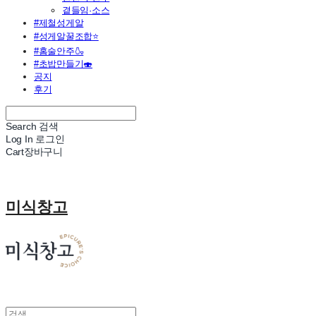
곁들임·소스
#제철성게알
#성게알꿀조합⭐
#홈술안주🍶
#초밥만들기🍣
공지
후기
Search
검색
Log In
로그인
Cart
장바구니
미식창고