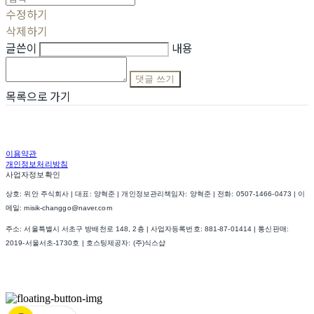
수정하기
삭제하기
글쓴이
내용
댓글 쓰기
목록으로 가기
이용약관
개인정보처리방침
사업자정보확인
상호: 위안 주식회사 | 대표: 양혁준 | 개인정보관리책임자: 양혁준 | 전화: 0507-1466-0473 | 이
메일: misik-changgo@naver.com
주소: 서울특별시 서초구 방배천로 148, 2층 | 사업자등록번호:
881-87-01414
| 통신판매:
2019-서울서초-1730호
| 호스팅제공자: (주)식스샵