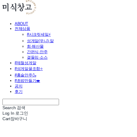
ABOUT
전체상품
#시크릿세일⚡
성게알(우니)·알
회·해산물
간편식·안주
곁들임·소스
#제철성게알
#성게알꿀조합⭐
#홈술안주🍶
#초밥만들기🍣
공지
후기
Search
검색
Log In
로그인
Cart
장바구니