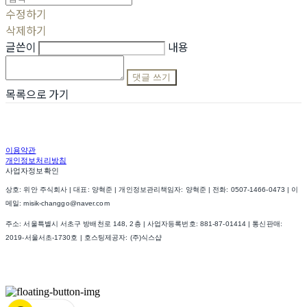
수정하기
삭제하기
글쓴이
내용
댓글 쓰기
목록으로 가기
이용약관
개인정보처리방침
사업자정보확인
상호: 위안 주식회사 | 대표: 양혁준 | 개인정보관리책임자: 양혁준 | 전화: 0507-1466-0473 | 이
메일: misik-changgo@naver.com
주소: 서울특별시 서초구 방배천로 148, 2층 | 사업자등록번호:
881-87-01414
| 통신판매:
2019-서울서초-1730호
| 호스팅제공자: (주)식스샵