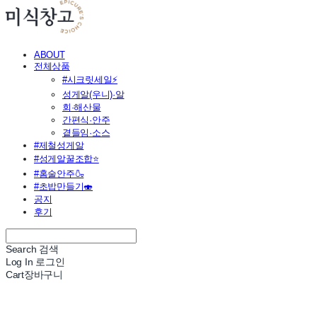
ABOUT
전체상품
#시크릿세일⚡
성게알(우니)·알
회·해산물
간편식·안주
곁들임·소스
#제철성게알
#성게알꿀조합⭐
#홈술안주🍶
#초밥만들기🍣
공지
후기
Search
검색
Log In
로그인
Cart
장바구니