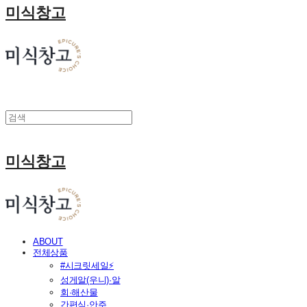
미식창고
미식창고
ABOUT
전체상품
#시크릿세일⚡
성게알(우니)·알
회·해산물
간편식·안주