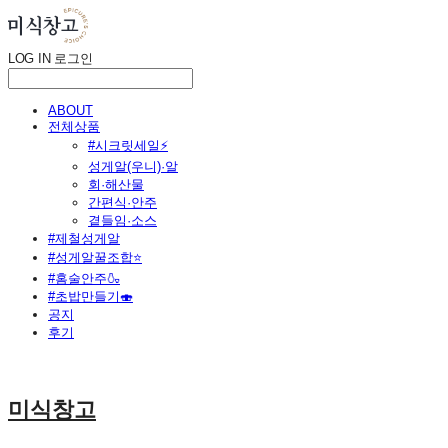
LOG IN
로그인
ABOUT
전체상품
#시크릿세일⚡
성게알(우니)·알
회·해산물
간편식·안주
곁들임·소스
#제철성게알
#성게알꿀조합⭐
#홈술안주🍶
#초밥만들기🍣
공지
후기
미식창고