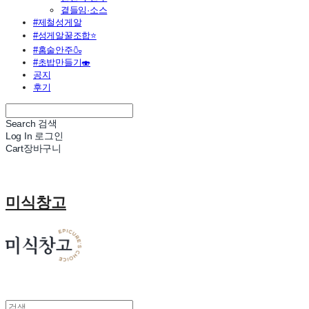
곁들임·소스
#제철성게알
#성게알꿀조합⭐
#홈술안주🍶
#초밥만들기🍣
공지
후기
Search
검색
Log In
로그인
Cart
장바구니
미식창고