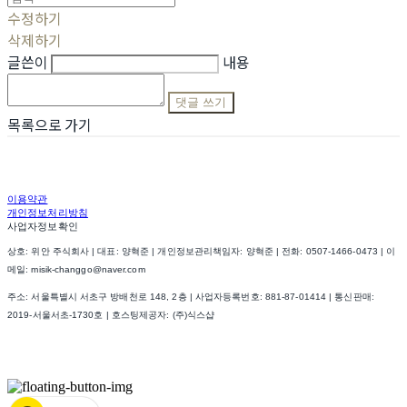
수정하기
삭제하기
글쓴이
내용
댓글 쓰기
목록으로 가기
이용약관
개인정보처리방침
사업자정보확인
상호: 위안 주식회사 | 대표: 양혁준 | 개인정보관리책임자: 양혁준 | 전화: 0507-1466-0473 | 이
메일: misik-changgo@naver.com
주소: 서울특별시 서초구 방배천로 148, 2층 | 사업자등록번호:
881-87-01414
| 통신판매:
2019-서울서초-1730호
| 호스팅제공자: (주)식스샵