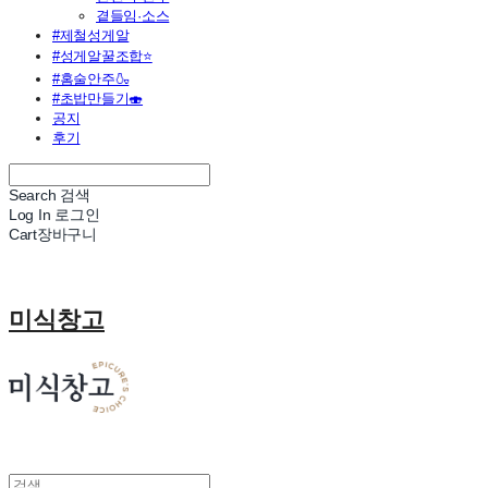
곁들임·소스
#제철성게알
#성게알꿀조합⭐
#홈술안주🍶
#초밥만들기🍣
공지
후기
Search
검색
Log In
로그인
Cart
장바구니
미식창고