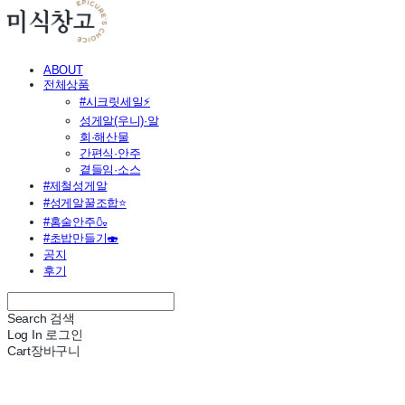
ABOUT
전체상품
#시크릿세일⚡
성게알(우니)·알
회·해산물
간편식·안주
곁들임·소스
#제철성게알
#성게알꿀조합⭐
#홈술안주🍶
#초밥만들기🍣
공지
후기
Search
검색
Log In
로그인
Cart
장바구니