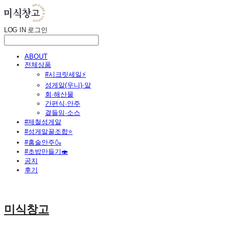
LOG IN
로그인
ABOUT
전체상품
#시크릿세일⚡
성게알(우니)·알
회·해산물
간편식·안주
곁들임·소스
#제철성게알
#성게알꿀조합⭐
#홈술안주🍶
#초밥만들기🍣
공지
후기
미식창고