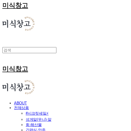
미식창고
미식창고
ABOUT
전체상품
#시크릿세일⚡
성게알(우니)·알
회·해산물
간편식·안주