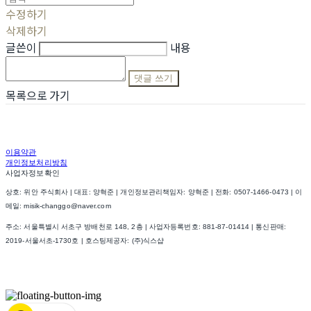
수정하기
삭제하기
글쓴이
내용
댓글 쓰기
목록으로 가기
이용약관
개인정보처리방침
사업자정보확인
상호: 위안 주식회사 | 대표: 양혁준 | 개인정보관리책임자: 양혁준 | 전화: 0507-1466-0473 | 이
메일: misik-changgo@naver.com
주소: 서울특별시 서초구 방배천로 148, 2층 | 사업자등록번호:
881-87-01414
| 통신판매:
2019-서울서초-1730호
| 호스팅제공자: (주)식스샵