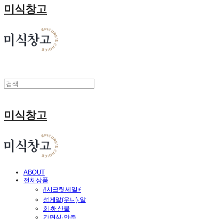
미식창고
미식창고
ABOUT
전체상품
#시크릿세일⚡
성게알(우니)·알
회·해산물
간편식·안주