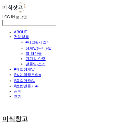
LOG IN
로그인
ABOUT
전체상품
#시크릿세일⚡
성게알(우니)·알
회·해산물
간편식·안주
곁들임·소스
#제철성게알
#성게알꿀조합⭐
#홈술안주🍶
#초밥만들기🍣
공지
후기
미식창고