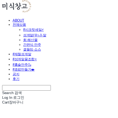
ABOUT
전체상품
#시크릿세일⚡
성게알(우니)·알
회·해산물
간편식·안주
곁들임·소스
#제철성게알
#성게알꿀조합⭐
#홈술안주🍶
#초밥만들기🍣
공지
후기
Search
검색
Log In
로그인
Cart
장바구니