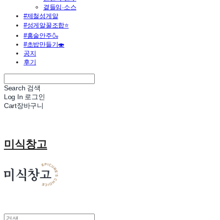
곁들임·소스
#제철성게알
#성게알꿀조합⭐
#홈술안주🍶
#초밥만들기🍣
공지
후기
Search
검색
Log In
로그인
Cart
장바구니
미식창고