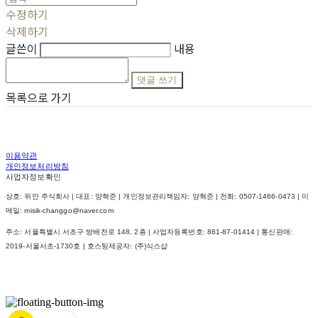
수정하기
삭제하기
글쓴이
내용
댓글 쓰기
목록으로 가기
이용약관
개인정보처리방침
사업자정보확인
상호: 위안 주식회사 | 대표: 양혁준 | 개인정보관리책임자: 양혁준 | 전화: 0507-1466-0473 | 이
메일: misik-changgo@naver.com
주소: 서울특별시 서초구 방배천로 148, 2층 | 사업자등록번호:
881-87-01414
| 통신판매:
2019-서울서초-1730호
| 호스팅제공자: (주)식스샵