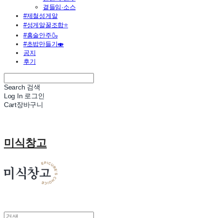
곁들임·소스
#제철성게알
#성게알꿀조합⭐
#홈술안주🍶
#초밥만들기🍣
공지
후기
Search
검색
Log In
로그인
Cart
장바구니
미식창고