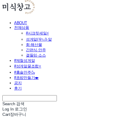
ABOUT
전체상품
#시크릿세일⚡
성게알(우니)·알
회·해산물
간편식·안주
곁들임·소스
#제철성게알
#성게알꿀조합⭐
#홈술안주🍶
#초밥만들기🍣
공지
후기
Search
검색
Log In
로그인
Cart
장바구니