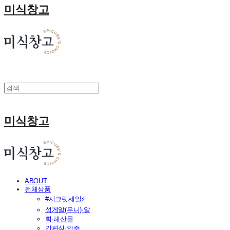
미식창고
미식창고
ABOUT
전체상품
#시크릿세일⚡
성게알(우니)·알
회·해산물
간편식·안주