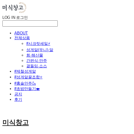
LOG IN
로그인
ABOUT
전체상품
#시크릿세일⚡
성게알(우니)·알
회·해산물
간편식·안주
곁들임·소스
#제철성게알
#성게알꿀조합⭐
#홈술안주🍶
#초밥만들기🍣
공지
후기
미식창고