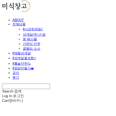
ABOUT
전체상품
#시크릿세일⚡
성게알(우니)·알
회·해산물
간편식·안주
곁들임·소스
#제철성게알
#성게알꿀조합⭐
#홈술안주🍶
#초밥만들기🍣
공지
후기
Search
검색
Log In
로그인
Cart
장바구니