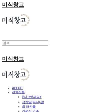
미식창고
미식창고
ABOUT
전체상품
#시크릿세일⚡
성게알(우니)·알
회·해산물
간편식·안주