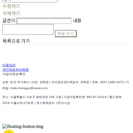
수정하기
삭제하기
글쓴이
내용
댓글 쓰기
목록으로 가기
이용약관
개인정보처리방침
사업자정보확인
상호: 위안 주식회사 | 대표: 양혁준 | 개인정보관리책임자: 양혁준 | 전화: 0507-1466-0473 | 이
메일: misik-changgo@naver.com
주소: 서울특별시 서초구 방배천로 148, 2층 | 사업자등록번호:
881-87-01414
| 통신판매:
2019-서울서초-1730호
| 호스팅제공자: (주)식스샵