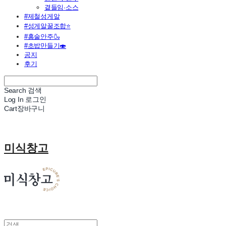
곁들임·소스
#제철성게알
#성게알꿀조합⭐
#홈술안주🍶
#초밥만들기🍣
공지
후기
Search
검색
Log In
로그인
Cart
장바구니
미식창고