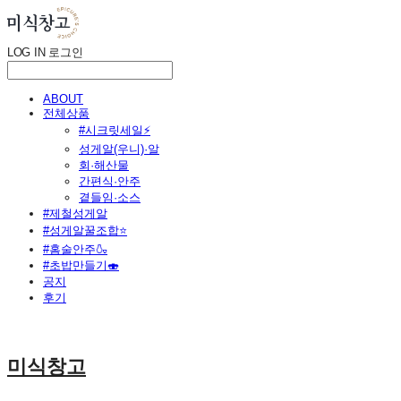
LOG IN
로그인
ABOUT
전체상품
#시크릿세일⚡
성게알(우니)·알
회·해산물
간편식·안주
곁들임·소스
#제철성게알
#성게알꿀조합⭐
#홈술안주🍶
#초밥만들기🍣
공지
후기
미식창고