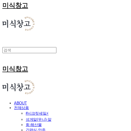
미식창고
미식창고
ABOUT
전체상품
#시크릿세일⚡
성게알(우니)·알
회·해산물
간편식·안주