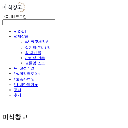
LOG IN
로그인
ABOUT
전체상품
#시크릿세일⚡
성게알(우니)·알
회·해산물
간편식·안주
곁들임·소스
#제철성게알
#성게알꿀조합⭐
#홈술안주🍶
#초밥만들기🍣
공지
후기
미식창고