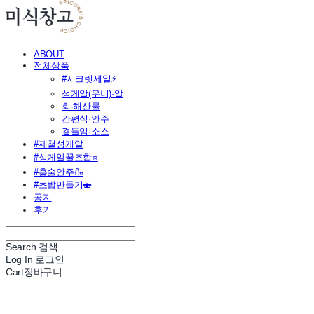
ABOUT
전체상품
#시크릿세일⚡
성게알(우니)·알
회·해산물
간편식·안주
곁들임·소스
#제철성게알
#성게알꿀조합⭐
#홈술안주🍶
#초밥만들기🍣
공지
후기
Search
검색
Log In
로그인
Cart
장바구니