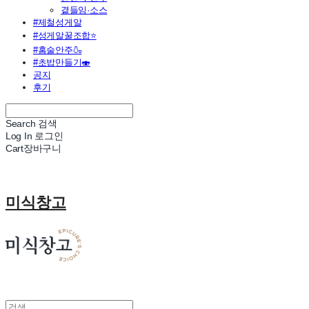
곁들임·소스
#제철성게알
#성게알꿀조합⭐
#홈술안주🍶
#초밥만들기🍣
공지
후기
Search
검색
Log In
로그인
Cart
장바구니
미식창고