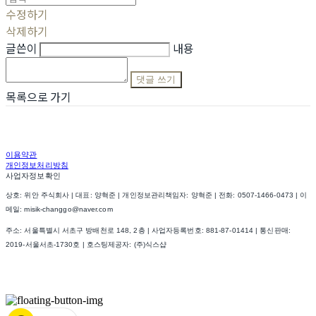
수정하기
삭제하기
글쓴이
내용
댓글 쓰기
목록으로 가기
이용약관
개인정보처리방침
사업자정보확인
상호: 위안 주식회사 | 대표: 양혁준 | 개인정보관리책임자: 양혁준 | 전화: 0507-1466-0473 | 이
메일: misik-changgo@naver.com
주소: 서울특별시 서초구 방배천로 148, 2층 | 사업자등록번호:
881-87-01414
| 통신판매:
2019-서울서초-1730호
| 호스팅제공자: (주)식스샵