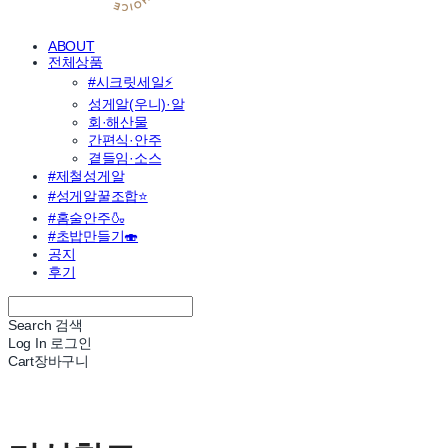
ABOUT
전체상품
#시크릿세일⚡
성게알(우니)·알
회·해산물
간편식·안주
곁들임·소스
#제철성게알
#성게알꿀조합⭐
#홈술안주🍶
#초밥만들기🍣
공지
후기
Search
검색
Log In
로그인
Cart
장바구니