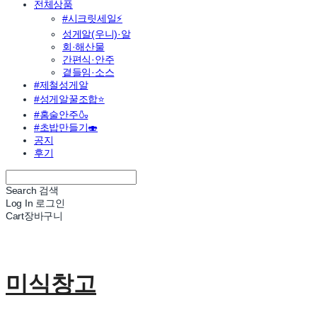
전체상품
#시크릿세일⚡
성게알(우니)·알
회·해산물
간편식·안주
곁들임·소스
#제철성게알
#성게알꿀조합⭐
#홈술안주🍶
#초밥만들기🍣
공지
후기
Search
검색
Log In
로그인
Cart
장바구니
미식창고