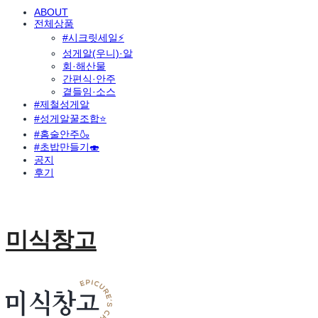
ABOUT
전체상품
#시크릿세일⚡
성게알(우니)·알
회·해산물
간편식·안주
곁들임·소스
#제철성게알
#성게알꿀조합⭐
#홈술안주🍶
#초밥만들기🍣
공지
후기
미식창고